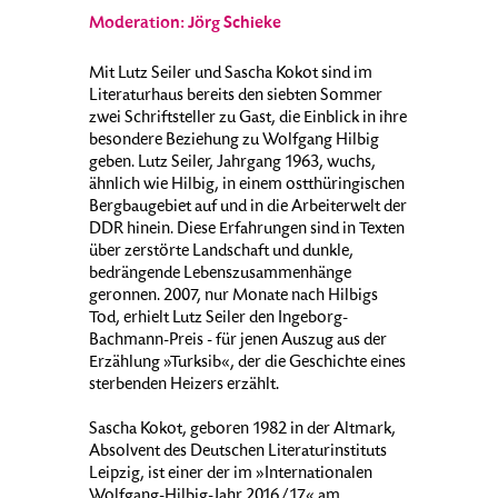
Moderation: Jörg Schieke
Mit Lutz Seiler und Sascha Kokot sind im
Literaturhaus bereits den siebten Sommer
zwei Schriftsteller zu Gast, die Einblick in ihre
besondere Beziehung zu Wolfgang Hilbig
geben. Lutz Seiler, Jahrgang 1963, wuchs,
ähnlich wie Hilbig, in einem ostthüringischen
Bergbaugebiet auf und in die Arbeiterwelt der
DDR hinein. Diese Erfahrungen sind in Texten
über zerstörte Landschaft und dunkle,
bedrängende Lebenszusammenhänge
geronnen. 2007, nur Monate nach Hilbigs
Tod, erhielt Lutz Seiler den Ingeborg-
Bachmann-Preis - für jenen Auszug aus der
Erzählung »Turksib«, der die Geschichte eines
sterbenden Heizers erzählt.
Sascha Kokot, geboren 1982 in der Altmark,
Absolvent des Deutschen Literaturinstituts
Leipzig, ist einer der im »Internationalen
Wolfgang-Hilbig-Jahr 2016/17« am