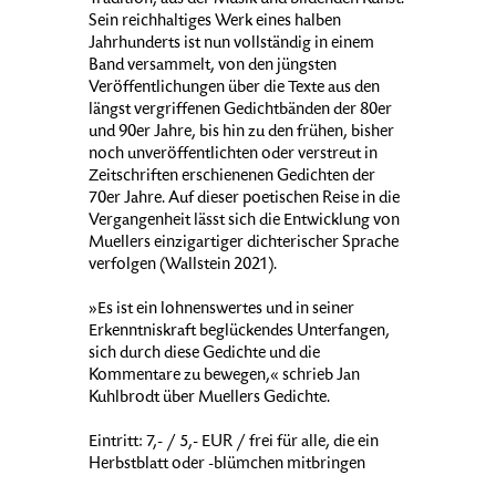
Tradition, aus der Musik und bildenden Kunst.
Sein reichhaltiges Werk eines halben
Jahrhunderts ist nun vollständig in einem
Band versammelt, von den jüngsten
Veröffentlichungen über die Texte aus den
längst vergriffenen Gedichtbänden der 80er
und 90er Jahre, bis hin zu den frühen, bisher
noch unveröffentlichten oder verstreut in
Zeitschriften erschienenen Gedichten der
70er Jahre. Auf dieser poetischen Reise in die
Vergangenheit lässt sich die Entwicklung von
Muellers einzigartiger dichterischer Sprache
verfolgen (Wallstein 2021).
»Es ist ein lohnenswertes und in seiner
Erkenntniskraft beglückendes Unterfangen,
sich durch diese Gedichte und die
Kommentare zu bewegen,« schrieb Jan
Kuhlbrodt über Muellers Gedichte.
Eintritt: 7,- / 5,- EUR / frei für alle, die ein
Herbstblatt oder -blümchen mitbringen