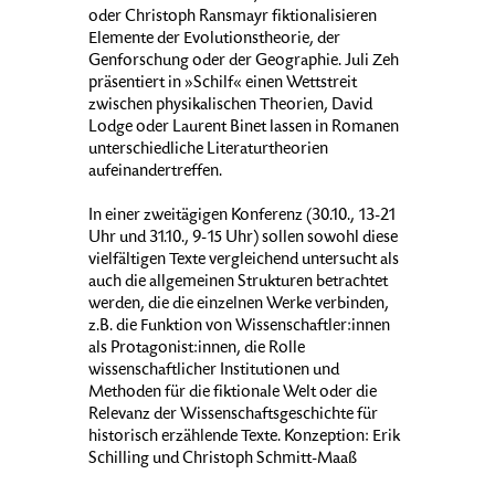
oder Christoph Ransmayr fiktionalisieren
Elemente der Evolutionstheorie, der
Genforschung oder der Geographie. Juli Zeh
präsentiert in »Schilf« einen Wettstreit
zwischen physikalischen Theorien, David
Lodge oder Laurent Binet lassen in Romanen
unterschiedliche Literaturtheorien
aufeinandertreffen.
In einer zweitägigen Konferenz (30.10., 13-21
Uhr und 31.10., 9-15 Uhr) sollen sowohl diese
vielfältigen Texte vergleichend untersucht als
auch die allgemeinen Strukturen betrachtet
werden, die die einzelnen Werke verbinden,
z.B. die Funktion von Wissenschaftler:innen
als Protagonist:innen, die Rolle
wissenschaftlicher Institutionen und
Methoden für die fiktionale Welt oder die
Relevanz der Wissenschaftsgeschichte für
historisch erzählende Texte. Konzeption: Erik
Schilling und Christoph Schmitt-Maaß