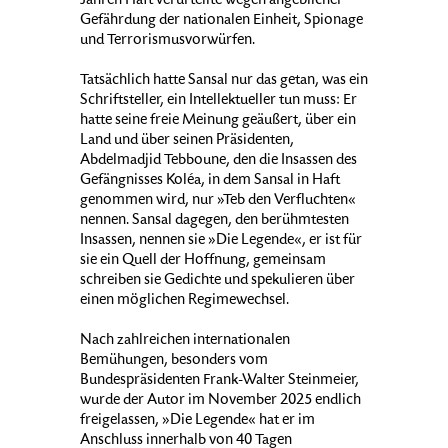
Jahren Haft verurteilte wegen angeblicher
Gefährdung der nationalen Einheit, Spionage
und Terrorismusvorwürfen.
Tatsächlich hatte Sansal nur das getan, was ein
Schriftsteller, ein Intellektueller tun muss: Er
hatte seine freie Meinung geäußert, über ein
Land und über seinen Präsidenten,
Abdelmadjid Tebboune, den die Insassen des
Gefängnisses Koléa, in dem Sansal in Haft
genommen wird, nur »Teb den Verfluchten«
nennen. Sansal dagegen, den berühmtesten
Insassen, nennen sie »Die Legende«, er ist für
sie ein Quell der Hoffnung, gemeinsam
schreiben sie Gedichte und spekulieren über
einen möglichen Regimewechsel.
Nach zahlreichen internationalen
Bemühungen, besonders vom
Bundespräsidenten Frank-Walter Steinmeier,
wurde der Autor im November 2025 endlich
freigelassen, »Die Legende« hat er im
Anschluss innerhalb von 40 Tagen