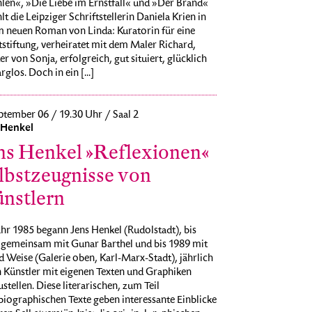
len«, »Die Liebe im Ernstfall« und »Der Brand«
lt die Leipziger Schriftstellerin Daniela Krien in
m neuen Roman von Linda: Kuratorin für eine
stiftung, verheiratet mit dem Maler Richard,
r von Sonja, erfolgreich, gut situiert, glücklich
rglos. Doch in ein [...]
ptember 06 / 19.30 Uhr / Saal 2
 Henkel
ns Henkel »Reflexionen«
lbstzeugnisse von
nstlern
hr 1985 begann Jens Henkel (Rudolstadt), bis
 gemeinsam mit Gunar Barthel und bis 1989 mit
 Weise (Galerie oben, Karl-Marx-Stadt), jährlich
n Künstler mit eigenen Texten und Graphiken
stellen. Diese literarischen, zum Teil
iographischen Texte geben interessante Einblicke