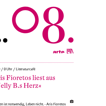
0 / 0 Uhr / Literaturcafé
is Fioretos liest aus
elly B.s Herz«
en ist notwendig, Leben nicht. - Aris Fioretos