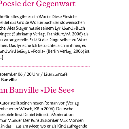
Poesie der Gegenwart
t für alles gibt es ein Wort« Diese Einsicht
eldet das Große Wörterbuch der slowenischen
he. Aleš Šteger hat sie seinem Lyrikband »Buch
Dinge« (Suhrkamp Verlag, Frankfurt/M. 2006) als
 vorangestellt. Er läßt die Dinge selber zu Wort
n. Das lyrische Ich betrachtet sich in ihnen, es
und wird beäugt. »Pools« (Berlin Verlag, 2006) ist
..]
eptember 06 / 20 Uhr / Literaturcafé
 Banville
hn Banville »Die See«
Autor stellt seinen neuen Roman vor (Verlag
enheuer & Witsch, Köln 2006). Deutsche
eispiele liest Daniel Minetti. Moderation:
mar Munder Der Kunsthistoriker Max Morden
t in das Haus am Meer, wo er als Kind aufregende