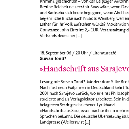
Kriminalgeschichten – von der Leipziger Autorin
Bettine Reichelt neu erzählt. Was wäre, wenn Dav
und Bathseba sich heute begegnen, wenn Abel he
begehrliche Blicke nach Nabots Weinberg werfen
Esther für ihr Volk aufstehen würde? Moderation
Constanze John Eintritt: 2,- EUR. Veranstaltung d
Verbands deutscher [...]
18. September 06 / 20 Uhr / Literaturcafé
Stevan Tonti?
»Handschrift aus Sarajev
Lesung mit Stevan Tonti?. Moderation: Silke Br
Nach fast neun Exiljahren in Deutschland kehrt T
2001 nach Sarajevo zurück, wo er einst Philosoph
studierte und als Verlagslektor arbeitete. Sein in d
belagerten Stadt geschriebener Lyrikband
»Handschrift aus Sarajevo« machte ihn in mehre
Sprachen bekannt. Die deutsche Übersetzung ist b
Landpresse (Weilerswist [...]