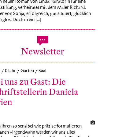
m neuen Roman von Linda: Kuratorin für eine
stiftung, verheiratet mit dem Maler Richard,
r von Sonja, erfolgreich, gut situiert, glücklich
rglos. Doch in ein [...]
Newsletter
0 / 0 Uhr / Garten / Saal
i uns zu Gast: Die
hriftstellerin Daniela
ien
ihren so sensibel wie präzise formulierten
nen »Irgendwann werden wir uns alles