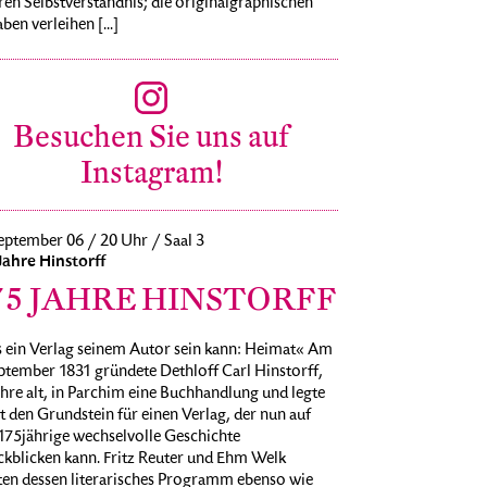
ren Selbstverständnis; die originalgraphischen
ben verleihen [...]
Besuchen Sie uns auf
Instagram!
eptember 06 / 20 Uhr / Saal 3
Jahre Hinstorff
75 JAHRE HINSTORFF
 ein Verlag seinem Autor sein kann: Heimat« Am
ptember 1831 gründete Dethloff Carl Hinstorff,
hre alt, in Parchim eine Buchhandlung und legte
 den Grundstein für einen Verlag, der nun auf
175jährige wechselvolle Geschichte
ckblicken kann. Fritz Reuter und Ehm Welk
ten dessen literarisches Programm ebenso wie