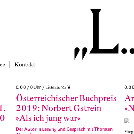
ce
Kontakt
0. 0 0 / 0 Uhr / Literaturcafé
0. 0 
Österreichischer Buchpreis
Ar
1.
2019: Norbert Gstrein
»N
10
»Als ich jung war«
Der Autor in Lesung und Gespräch mit Thorsten
Flieg