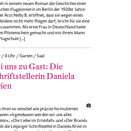
hlt in seinem neuen Roman die Geschichte einer
chen Flugpionierin im Berlin der 1920er Jahre:
er Arzt Nelly B. eröffnet, dass sie wegen eines
eidens nicht mehr fliegen darf, bricht für sie eine
zusammen. Als erste Frau in Deutschland hatte
den Pilotenschein gemacht und mit ihrem Mann
Flugschule [...]
0 / 0 Uhr / Garten / Saal
i uns zu Gast: Die
hriftstellerin Daniela
ien
ihren so sensibel wie präzise formulierten
nen »Irgendwann werden wir uns alles
len«, »Die Liebe im Ernstfall« und »Der Brand«
lt die Leipziger Schriftstellerin Daniela Krien in