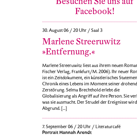
Besuchen Sie uns auf
Facebook!
30. August 06 / 20 Uhr / Saal 3
Marlene Streeruwitz
»Entfernung.«
Marlene Streeruwitz liest aus ihrem neuen Roman.
Fischer Verlag, Frankfurt/M. 2006). Ihr neuer R
ist ein Zeitdokument, ein künstlerisches Statemen
Chronik eines Lebens im Moment seiner drohen
Zerstörung. Selma Brechthold erlebt die
Globalisierung als Angriff auf ihre Person. Sie verl
was sie ausmacht. Der Strudel der Ereignisse wir
Abgrund. [...]
7. September 06 / 20 Uhr / Literaturcafé
Portrait Hannah Arendt