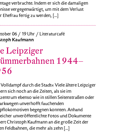
ntage verbrachte. Indem er sich die damaligen
bnisse vergegenwärtigt, um mit dem Verlust
r Ehefrau fertig zu werden, [...]
tober 06 / 19 Uhr / Literaturcafé
stoph Kaufmann
e Leipziger
ümmerbahnen 1944–
956
Volldampf durch die Stadt« Viele ältere Leipziger
ern sich noch an die Zeiten, als sie im
zentrum ebenso wie in stillen Seitenstraßen oder
Parkwegen unverhofft fauchenden
flokomotiven begegnen konnten. Anhand
reicher unveröffentlichte Fotos und Dokumente
nert Christoph Kaufmann an die große Zeit der
en Feldbahnen, die mehr als zehn [...]