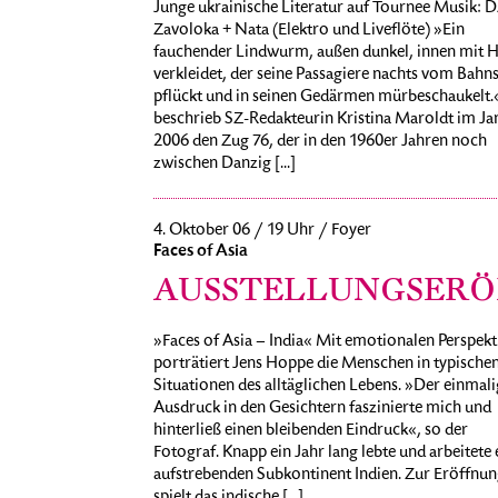
Junge ukrainische Literatur auf Tournee Musik: 
Zavoloka + Nata (Elektro und Liveflöte) »Ein
fauchender Lindwurm, außen dunkel, innen mit 
verkleidet, der seine Passagiere nachts vom Bahns
pflückt und in seinen Gedärmen mürbeschaukelt.
beschrieb SZ-Redakteurin Kristina Maroldt im Ja
2006 den Zug 76, der in den 1960er Jahren noch
zwischen Danzig [...]
4. Oktober 06 / 19 Uhr / Foyer
Faces of Asia
AUSSTELLUNGSER
»Faces of Asia – India« Mit emotionalen Perspekt
porträtiert Jens Hoppe die Menschen in typische
Situationen des alltäglichen Lebens. »Der einmali
Ausdruck in den Gesichtern faszinierte mich und
hinterließ einen bleibenden Eindruck«, so der
Fotograf. Knapp ein Jahr lang lebte und arbeitete 
aufstrebenden Subkontinent Indien. Zur Eröffnun