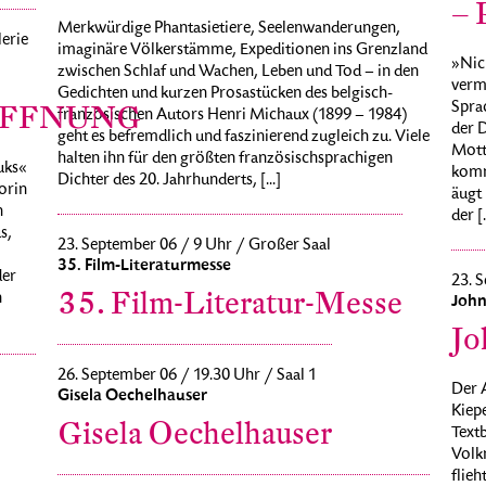
– 
Merkwürdige Phantasietiere, Seelenwanderungen,
erie
imaginäre Völkerstämme, Expeditionen ins Grenzland
»Nich
zwischen Schlaf und Wachen, Leben und Tod – in den
verm
Gedichten und kurzen Prosastücken des belgisch-
Sprac
ÖFFNUNG
französischen Autors Henri Michaux (1899 – 1984)
der 
geht es befremdlich und faszinierend zugleich zu. Viele
Motto
halten ihn für den größten französischsprachigen
uks«
komme
Dichter des 20. Jahrhunderts, [...]
orin
äugt 
n
der [.
s,
23. September 06 / 9 Uhr / Großer Saal
35. Film-Literaturmesse
der
23. S
35. Film-Literatur-Messe
n
John
Jo
26. September 06 / 19.30 Uhr / Saal 1
Der 
Gisela Oechelhauser
Kiep
Gisela Oechelhauser
Textb
Volk
flieh