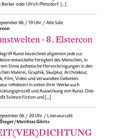
 Becker oder Ulrich Plenzdorf. [...]
eptember 06 / 19 Uhr / Alle Säle
ercon
nstwelten - 8. Elstercon
egriff Kunst bezeichnet allgemein jede zur
ktion entwickelte Fertigkeit des Menschen, in
rem Sinne ästhetische Hervorbringungen in den
chen Malerei, Graphik, Skulptur, Architektur,
k, Film, Video und verwandten Gebieten.
atur reflektiert in vielen ihrer Werke auch
icklungsprozeß und Auswirkung von Kunst. Dies
eßt Science Fiction und [...]
eptember 06 / 20 Uhr / Literaturcafé
 Šteger/Matthias Göritz
EIT(VER)DICHTUNG