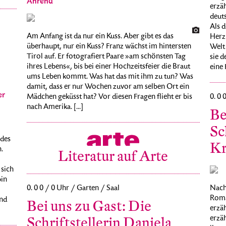
Ahrend
erzä
deuts
Als d
Am Anfang ist da nur ein Kuss. Aber gibt es das
Herzl
überhaupt, nur ein Kuss? Franz wächst im hintersten
Welt 
Tirol auf. Er fotografiert Paare »am schönsten Tag
sie 
ihres Lebens«, bis bei einer Hochzeitsfeier die Braut
eine 
ums Leben kommt. Was hat das mit ihm zu tun? Was
damit, dass er nur Wochen zuvor am selben Ort ein
er
Mädchen geküsst hat? Vor diesen Fragen flieht er bis
0. 0 
nach Amerika. [...]
Be
Sc
 des
Kr
.
Literatur auf Arte
 sich
bin
Nach 
0. 0 0 / 0 Uhr / Garten / Saal
Roma
und
Bei uns zu Gast: Die
erzäh
erzäh
Schriftstellerin Daniela