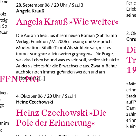
DJane
Ferie
28. September 06 / 20 Uhr / Saal 3
Erle
Angela Krauß
Holz
seine
Angela Krauß »Wie weiter«
teig
« So
nuar
2. Ok
Die Autorin liest aus ihrem neuen Roman (Suhrkamp
Chri
Verlag, Frankfurt/M. 2006). Lesung und Gespräch.
Di
Moderation: Sibille Tröml Als sie klein war, »ist es
immer von ganz allein weitergegangen«. Die Frage,
Tr
was das Leben ist und was es sein soll, stellte sich nicht.
Anders sieht es für die Erwachsene aus. Zwar möchte
1
auch sie noch immer gefunden werden und am
ÖFFNUNG
liebsten das [...]
»Mit 
erinn
iven
Stadt
4. Oktober 06 / 20 Uhr / Saal 1
n
Heinz Czechowski
auf 
ge
Damp
Heinz Czechowski »Die
zahl
Pole der Erinnerung«
erin
er im
klein
g