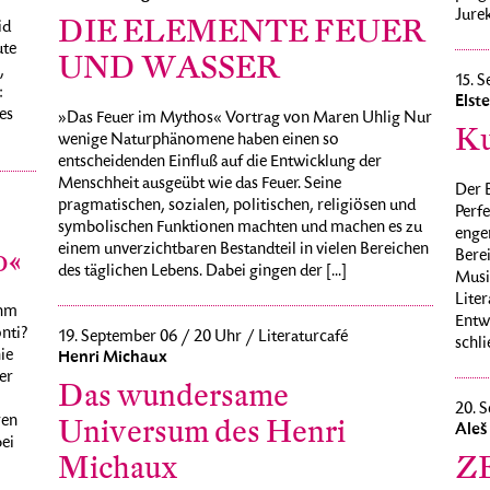
Jurek
DIE ELEMENTE FEUER
id
ute
UND WASSER
,
15. S
:
Elst
es
»Das Feuer im Mythos« Vortrag von Maren Uhlig Nur
Ku
wenige Naturphänomene haben einen so
entscheidenden Einfluß auf die Entwicklung der
Menschheit ausgeübt wie das Feuer. Seine
Der B
pragmatischen, sozialen, politischen, religiösen und
Perfe
symbolischen Funktionen machten und machen es zu
enge
einem unverzichtbaren Bestandteil in vielen Bereichen
o«
Berei
des täglichen Lebens. Dabei gingen der [...]
Musi
Liter
ohm
Entw
onti?
19. September 06 / 20 Uhr / Literaturcafé
schli
ie
Henri Michaux
er
Das wundersame
20. S
ren
Universum des Henri
Aleš
ei
Michaux
Z