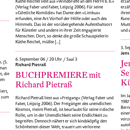
erzäh
Käthe Reichel liest aus »Windbriefe an den Herrn b. b.«
erzäh
(Verlag Faber und Faber, Leipzig 2006). Für seine
ihre
»Göttliche Komödie« hat Dante den »Limbus«
Kunst
erfunden, eine Art Vorhof der Hölle oder auch des
Mutte
Himmels. Das ist der vorübergehende Aufenthaltsort
und a
für Künstler und andere in ihrer Zeit engagierte
Menschen. Dort, so denkt die große Schauspielerin
Käthe Reichel, müßte [...]
5. Se
Jens
6. September 06 / 20 Uhr / Saal 3
Je
 (S.
Richard Pietraß
oman
Se
BUCHPREMIERE mit
t, die
den
Kü
Richard Pietraß
iert,
Im Ja
d zum
Richard Pietraß liest aus »Freigang« (Verlag Faber und
1987
Faber, Leipzig 2006). Der Freigänger des unendlichen
Bernd
Kosmos, meint Pietraß, ist beurlaubt für seine irdische
eine
Rolle, um in der Unendlichkeit seine Endlichkeit zu
vorzu
begreifen. Dennoch nähert er sich kindsköpfig den
autob
Schönheiten dieser Welt, trauert um verlorene