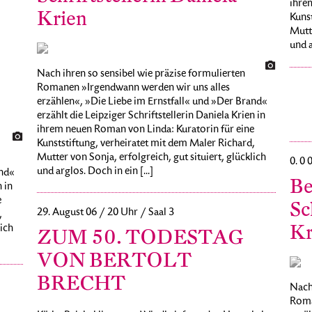
ihre
Krien
Kunst
Mutte
und a
Nach ihren so sensibel wie präzise formulierten
Romanen »Irgendwann werden wir uns alles
erzählen«, »Die Liebe im Ernstfall« und »Der Brand«
erzählt die Leipziger Schriftstellerin Daniela Krien in
ihrem neuen Roman von Linda: Kuratorin für eine
Kunststiftung, verheiratet mit dem Maler Richard,
Mutter von Sonja, erfolgreich, gut situiert, glücklich
0. 0 
und arglos. Doch in ein [...]
and«
Be
 in
e
Sc
29. August 06 / 20 Uhr / Saal 3
,
Kr
lich
ZUM 50. TODESTAG
VON BERTOLT
BRECHT
Nach 
Roma