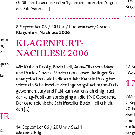
in de
Gefährten in wechselnden Systemen unter den Augen
Beiga
des Stiefvaters [...]
8. September 06 / 20 Uhr / Literaturcafé/Garten
Klagenfurt-Nachlese 2006
ndt«
KLAGENFURT-
n,
NACHLESE 2006
als
spers
12. S
Mit Kathrin Passig, Bodo Hell, Anna-Elisabeth Mayer
175 
und Patrick Findeis. Moderation: Josef Haslinger So
rker
unangefochten wie in diesem Jahr Kathrin Passig hat
1
selten ein Schriftsteller den Ingeborg-Bachmann-Preis
gewonnen. Jury und Publikum waren sich einig: auch
»Was
der kelag-Publikumspreis ging an die 1970 Geborene.
2. Se
Der österreichische Schriftsteller Bodo Hell erhielt
20 Ja
den [...]
HE
damit
eine 
zurü
14. September 06 / 20 Uhr / Saal 1
he
Maren Uhlig
präg