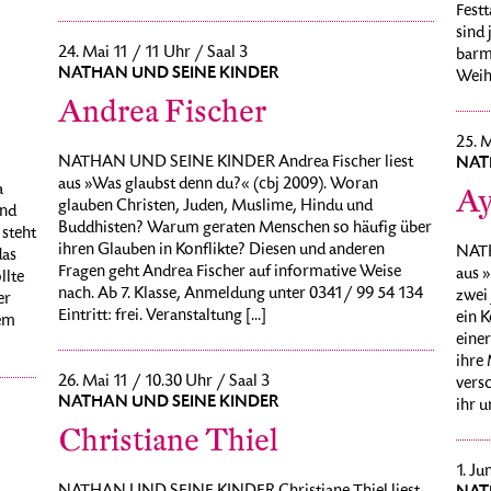
Fest
sind 
24. Mai 11 / 11 Uhr / Saal 3
barm
NATHAN UND SEINE KINDER
Weihn
Andrea Fischer
25. M
NATHAN UND SEINE KINDER Andrea Fischer liest
NAT
aus »Was glaubst denn du?« (cbj 2009). Woran
a
Ay
glauben Christen, Juden, Muslime, Hindu und
and
Buddhisten? Warum geraten Menschen so häufig über
 steht
ihren Glauben in Konflikte? Diesen und anderen
NATH
das
Fragen geht Andrea Fischer auf informative Weise
aus 
llte
nach. Ab 7. Klasse, Anmeldung unter 0341/ 99 54 134
zwei
er
Eintritt: frei. Veranstaltung [...]
ein K
em
eine
ihre
26. Mai 11 / 10.30 Uhr / Saal 3
vers
NATHAN UND SEINE KINDER
ihr un
Christiane Thiel
1. Ju