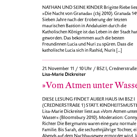
NATHAN UND SEINE KINDER Brigitte Riebe lies
»Die Nacht von Granada« (cbj 2010). Granada 14
Sieben Jahre nach der Eroberung der letzten
maurischen Bastion in Andalusien durch die
Katholischen Könige ist das Leben in der Stadt ha
geworden. Das bekommen auch die besten
Freundinnen Lucia und Nuri zu spüren. Dass die
katholische Lucia sich in Rashid, Nuris [...]
21. November 11 / 10 Uhr / BSZ I, Crednerstraße
Lisa-Marie Dickreiter
»Vom Atmen unter Wass
DIESE LESUNG FINDET AUßER HAUS IM BSZ I
(CREDNERSTRAßE 1) STATT. KINDHEITSMUST
Lisa-Marie Dickreiter liest aus »Vom Atmen unte
Wasser« (Bloomsbury 2010). Moderation: Conn
Richter Die Bergmanns waren eine ganz normale
Familie. Bis Sarah, die sechzehnjährige Tochter, e
Abends auf dem Nachhauseweg ermordet wird. Je