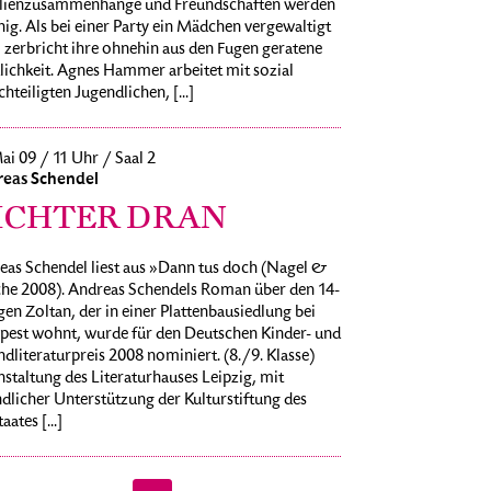
lienzusammenhänge und Freundschaften werden
ig. Als bei einer Party ein Mädchen vergewaltigt
 zerbricht ihre ohnehin aus den Fugen geratene
lichkeit. Agnes Hammer arbeitet mit sozial
hteiligten Jugendlichen, [...]
ai 09 / 11 Uhr / Saal 2
eas Schendel
ICHTER DRAN
eas Schendel liest aus »Dann tus doch (Nagel &
he 2008). Andreas Schendels Roman über den 14-
gen Zoltan, der in einer Plattenbausiedlung bei
pest wohnt, wurde für den Deutschen Kinder- und
dliteraturpreis 2008 nominiert. (8./9. Klasse)
staltung des Literaturhauses Leipzig, mit
dlicher Unterstützung der Kulturstiftung des
aates [...]