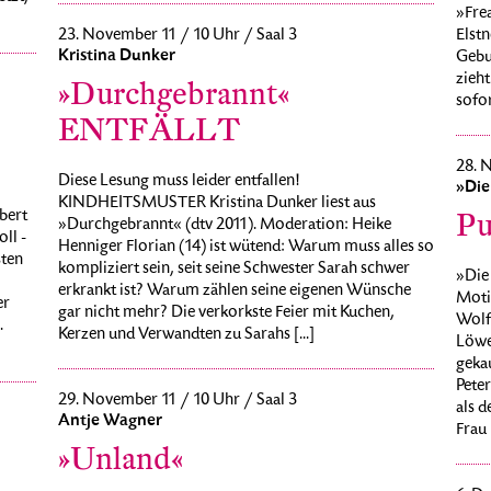
»Fre
23. November 11 / 10 Uhr / Saal 3
Elstn
Kristina Dunker
Gebur
zieh
»Durchgebrannt«
sofor
ENTFÄLLT
28. 
Diese Lesung muss leider entfallen!
»Die
KINDHEITSMUSTER Kristina Dunker liest aus
bert
Pu
»Durchgebrannt« (dtv 2011). Moderation: Heike
ll -
Henniger Florian (14) ist wütend: Warum muss alles so
sten
kompliziert sein, seit seine Schwester Sarah schwer
»Die
erkrankt ist? Warum zählen seine eigenen Wünsche
Moti
er
gar nicht mehr? Die verkorkste Feier mit Kuchen,
Wolf
.
Kerzen und Verwandten zu Sarahs [...]
Löwe
gekau
Peter
29. November 11 / 10 Uhr / Saal 3
als d
Antje Wagner
Frau 
»Unland«