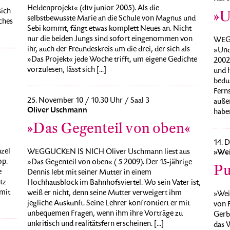
Heldenprojekt« (dtv junior 2005). Als die
sich
»U
selbstbewusste Marie an die Schule von Magnus und
iches
Sebi kommt, fängt etwas komplett Neues an. Nicht
nur die beiden Jungs sind sofort eingenommen von
WEGG
ihr, auch der Freundeskreis um die drei, der sich als
»Und
»Das Projekt« jede Woche trifft, um eigene Gedichte
2002
vorzulesen, lässt sich [...]
und h
bedu
Ferns
25. November 10 / 10.30 Uhr / Saal 3
außer
Oliver Uschmann
haben
»Das Gegenteil von oben«
14. D
zel
WEGGUCKEN IS NICH Oliver Uschmann liest aus
»Wei
op.
»Das Gegenteil von oben« ( 5 2009). Der 15-jährige
Pu
e
Dennis lebt mit seiner Mutter in einem
tz
Hochhausblock im Bahnhofsviertel. Wo sein Vater ist,
 mit
weiß er nicht, denn seine Mutter verweigert ihm
»Wei
jegliche Auskunft. Seine Lehrer konfrontiert er mit
von 
unbequemen Fragen, wenn ihm ihre Vorträge zu
Gerb
unkritisch und realitätsfern erscheinen. [...]
das W