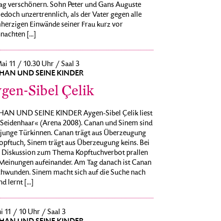
tag verschönern. Sohn Peter und Gans Auguste
jedoch unzertrennlich, als der Vater gegen alle
herzigen Einwände seiner Frau kurz vor
achten [...]
ai 11 / 10.30 Uhr / Saal 3
HAN UND SEINE KINDER
gen-Sibel Çelik
AN UND SEINE KINDER Aygen-Sibel Çelik liest
»Seidenhaar« (Arena 2008). Canan und Sinem sind
 junge Türkinnen. Canan trägt aus Überzeugung
opftuch, Sinem trägt aus Überzeugung keins. Bei
r Diskussion zum Thema Kopftuchverbot prallen
 Meinungen aufeinander. Am Tag danach ist Canan
chwunden. Sinem macht sich auf die Suche nach
d lernt [...]
ni 11 / 10 Uhr / Saal 3