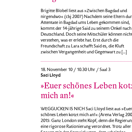
Brigitte Blobel liest aus »Zwischen Bagdad und
nirgendwo« (cbj 2007) Nachdem seine Eltern du
Attentate in Bagdad ums Leben gekommen sind,
kommt der 14-jährige Said zu seinem Onkel nach
Deutschland. Doch seine Mitschüler können nich
verstehen, was er erlebt hat. Erst durch die
Freundschaft zu Lara schafft Said es, die Kluft
zwischen Vergangenheit und Gegenwart zu [...]
18. November 10 / 10.30 Uhr / Saal 3
Saci Lloyd
»Euer schönes Leben kot
mich an!«
WEGGUCKEN IS NICH Saci Lloyd liest aus »Eue
schönes Leben kotzt mich an!« (Arena Verlag 200
2015: Ganz London steht Kopf, denn die Regierun
eine rigorose Rationierung verordnet. Trotz aller