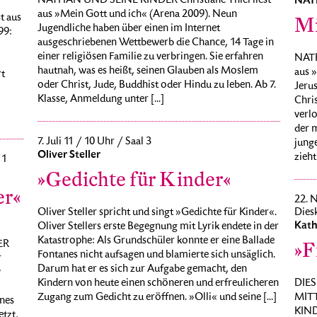
NATHAN UND SEINE KINDER Christiane Thiel liest
NAT
aus »Mein Gott und ich« (Arena 2009). Neun
t aus
Mi
Jugendliche haben über einen im Internet
99:
ausgeschriebenen Wettbewerb die Chance, 14 Tage in
einer religiösen Familie zu verbringen. Sie erfahren
NATH
hautnah, was es heißt, seinen Glauben als Moslem
aus 
rt
oder Christ, Jude, Buddhist oder Hindu zu leben. Ab 7.
Jerus
Klasse, Anmeldung unter [...]
Chris
verl
der 
7. Juli 11 / 10 Uhr / Saal 3
junge
Oliver Steller
zieht
 1
»Gedichte für Kinder«
er«
22. N
Oliver Steller spricht und singt »Gedichte für Kinder«.
Dies
Kath
Oliver Stellers erste Begegnung mit Lyrik endete in der
Katastrophe: Als Grundschüler konnte er eine Ballade
ER
»F
Fontanes nicht aufsagen und blamierte sich unsäglich.
r
Darum hat er es sich zur Aufgabe gemacht, den
y
Kindern von heute einen schöneren und erfreulicheren
DIES
Zugang zum Gedicht zu eröffnen. »Olli« und seine [...]
MITT
ines
KIND
tzt,