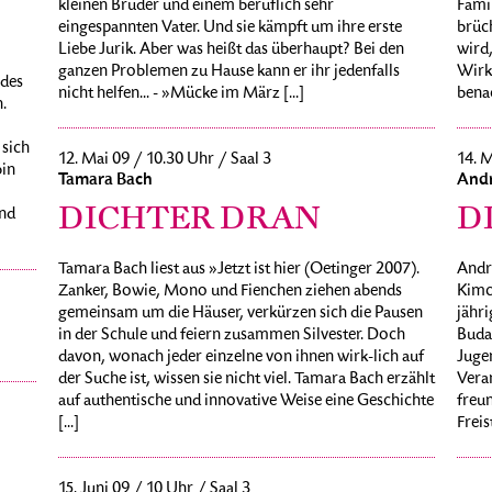
kleinen Bruder und einem beruflich sehr
Fami
eingespannten Vater. Und sie kämpft um ihre erste
brüch
Liebe Jurik. Aber was heißt das überhaupt? Bei den
wird,
ganzen Problemen zu Hause kann er ihr jedenfalls
Wirk
 des
nicht helfen... - »Mücke im März [...]
benac
.
 sich
12. Mai 09 / 10.30 Uhr / Saal 3
14. M
bin
Tamara Bach
Andr
DICHTER DRAN
D
und
Tamara Bach liest aus »Jetzt ist hier (Oetinger 2007).
Andr
Zanker, Bowie, Mono und Fienchen ziehen abends
Kimc
gemeinsam um die Häuser, verkürzen sich die Pausen
jähri
in der Schule und feiern zusammen Silvester. Doch
Buda
davon, wonach jeder einzelne von ihnen wirk-lich auf
Jugen
der Suche ist, wissen sie nicht viel. Tamara Bach erzählt
Veran
auf authentische und innovative Weise eine Geschichte
freun
[...]
Freist
15. Juni 09 / 10 Uhr / Saal 3