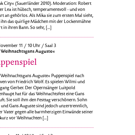
ak City« (Sauerländer 2010). Moderation: Robert
er Lea ist hübsch, temperamentvoll - und von
t an gehörlos. Als Mika sie zum ersten Mal sieht,
t ihn das quirlige Mädchen mit der Lockenmähne
t in ihren Bann. So sehr, [...]
November 11 / 10 Uhr / Saal 3
 Weihnachtsgans Auguste«
ppenspiel
 Weihnachtsgans Auguste« Puppenspiel nach
ven von Friedrich Wolf. Es spielen Wilmi und
gang Gerber. Der Opernsänger Luitpold
nhaupt hat für das Weihnachtsfest eine Gans
ft. Sie soll ihm den Festtag verschönern. Sohn
 und Gans Auguste sind jedoch unzertrennlich,
er Vater gegen alle barmherzigen Einwände seiner
kurz vor Weihnachten [...]