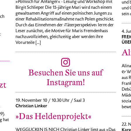
»Polnisch für Anfänger« - Lesung und Workshop mit
und b
Birgit Schlieper Die 15-jährige Mari wird nach einem
und G
gewaltsamen Angriff auf einen polnischen Jungen zu
sein 
rch
einer Rehabilitationsmaßnahme nach Polen geschickt.
Durch das Einnehmen der ›Täterperspektive‹ lernt der
Leser zunächst, die Motive für Maris Fremdenhass
4. Ju
t
nachzuvollziehen, gleichzeitig aber werden ihre
FRE
ÜBE
Vorurteile [...]
Al
Alin
Besuchen Sie uns auf
& Wi
aus 
Instagram!
zt
Frank
Debü
Mädc
19. November 10 / 10.30 Uhr / Saal 3
sozi
Christian Linker
beweg
r
»Das Heldenprojekt«
9).
g hat
22. 
WEGGUCKEN IS NICH Christian Linker liest aus »Das
Kare