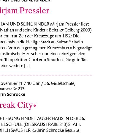
HAN UND SEINE KINDER
rjam Pressler
AN UND SEINE KINDER Mirjam Pressler liest
»Nathan und seine Kinder« Beltz & Gelberg 2009).
alem, zur Zeit der Kreuzzüge um 1192: Die
ten haben die Heilige Stadt an Sultan Saladin
oren. Von den gefangenen Kreuzfahrern begnadigt
muslimische Herrscher nur einen einzigen: den
n Tempelritter Curd von Stauffen. Die gute Tat
 eine weitere [...]
ovember 11 / 10 Uhr / 56. Mittelschule,
kaustraße 213
rin Schrocke
reak City«
E LESUNG FINDET AUßER HAUS IN DER 56.
ELSCHULE (DIESKAUSTRAßE 213) STATT.
HEITSMUSTER Kathrin Schrocke liest aus