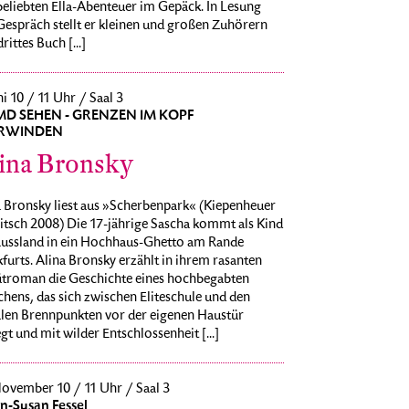
eliebten Ella-Abenteuer im Gepäck. In Lesung
espräch stellt er kleinen und großen Zuhörern
drittes Buch [...]
ni 10 / 11 Uhr / Saal 3
MD SEHEN - GRENZEN IM KOPF
RWINDEN
ina Bronsky
a Bronsky liest aus »Scherbenpark« (Kiepenheuer
tsch 2008) Die 17-jährige Sascha kommt als Kind
Russland in ein Hochhaus-Ghetto am Rande
furts. Alina Bronsky erzählt in ihrem rasanten
troman die Geschichte eines hochbegabten
hens, das sich zwischen Eliteschule und den
alen Brennpunkten vor der eigenen Haustür
t und mit wilder Entschlossenheit [...]
November 10 / 11 Uhr / Saal 3
n-Susan Fessel