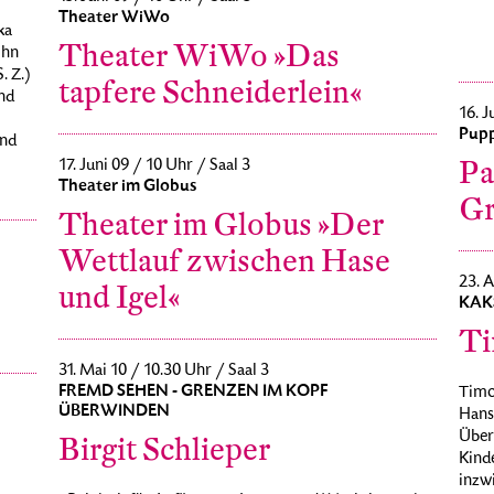
Theater WiWo
ka
Theater WiWo »Das
ohn
. Z.)
tapfere Schneiderlein«
nd
16. J
Pupp
und
Pa
17. Juni 09 / 10 Uhr / Saal 3
Theater im Globus
Gr
Theater im Globus »Der
Wettlauf zwischen Hase
23. A
und Igel«
KAK
Ti
31. Mai 10 / 10.30 Uhr / Saal 3
FREMD SEHEN - GRENZEN IM KOPF
Timo 
ÜBERWINDEN
Hans
Über
Birgit Schlieper
Kind
inzw