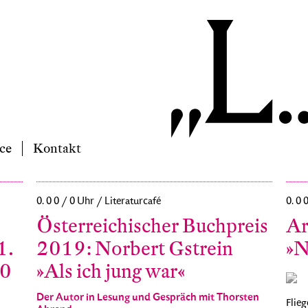
ce
Kontakt
0. 0 0 / 0 Uhr / Literaturcafé
0. 0 
Österreichischer Buchpreis
Ar
1.
2019: Norbert Gstrein
»N
10
»Als ich jung war«
Der Autor in Lesung und Gespräch mit Thorsten
Flieg