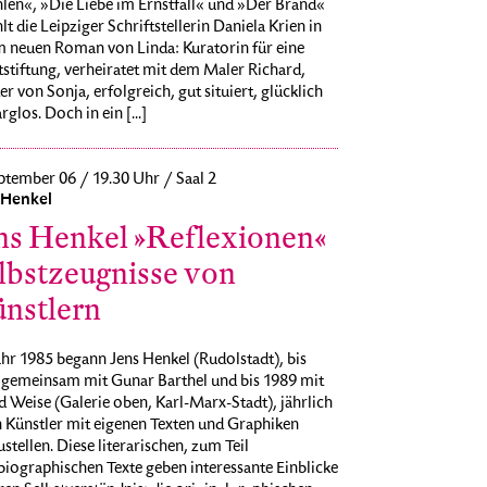
len«, »Die Liebe im Ernstfall« und »Der Brand«
lt die Leipziger Schriftstellerin Daniela Krien in
m neuen Roman von Linda: Kuratorin für eine
stiftung, verheiratet mit dem Maler Richard,
r von Sonja, erfolgreich, gut situiert, glücklich
rglos. Doch in ein [...]
ptember 06 / 19.30 Uhr / Saal 2
 Henkel
ns Henkel »Reflexionen«
lbstzeugnisse von
nstlern
hr 1985 begann Jens Henkel (Rudolstadt), bis
 gemeinsam mit Gunar Barthel und bis 1989 mit
 Weise (Galerie oben, Karl-Marx-Stadt), jährlich
n Künstler mit eigenen Texten und Graphiken
stellen. Diese literarischen, zum Teil
iographischen Texte geben interessante Einblicke