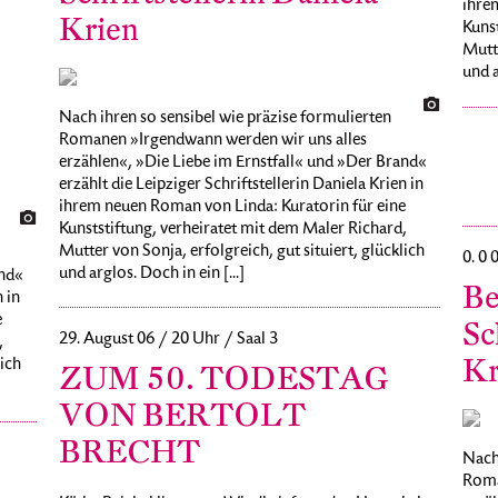
ihre
Krien
Kunst
Mutte
und a
Nach ihren so sensibel wie präzise formulierten
Romanen »Irgendwann werden wir uns alles
erzählen«, »Die Liebe im Ernstfall« und »Der Brand«
erzählt die Leipziger Schriftstellerin Daniela Krien in
ihrem neuen Roman von Linda: Kuratorin für eine
Kunststiftung, verheiratet mit dem Maler Richard,
Mutter von Sonja, erfolgreich, gut situiert, glücklich
0. 0 
und arglos. Doch in ein [...]
and«
Be
 in
e
Sc
29. August 06 / 20 Uhr / Saal 3
,
Kr
lich
ZUM 50. TODESTAG
VON BERTOLT
BRECHT
Nach 
Roma