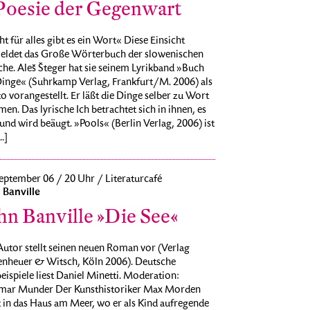
Poesie der Gegenwart
t für alles gibt es ein Wort« Diese Einsicht
eldet das Große Wörterbuch der slowenischen
he. Aleš Šteger hat sie seinem Lyrikband »Buch
Dinge« (Suhrkamp Verlag, Frankfurt/M. 2006) als
 vorangestellt. Er läßt die Dinge selber zu Wort
n. Das lyrische Ich betrachtet sich in ihnen, es
und wird beäugt. »Pools« (Berlin Verlag, 2006) ist
..]
eptember 06 / 20 Uhr / Literaturcafé
 Banville
hn Banville »Die See«
Autor stellt seinen neuen Roman vor (Verlag
enheuer & Witsch, Köln 2006). Deutsche
eispiele liest Daniel Minetti. Moderation:
mar Munder Der Kunsthistoriker Max Morden
t in das Haus am Meer, wo er als Kind aufregende