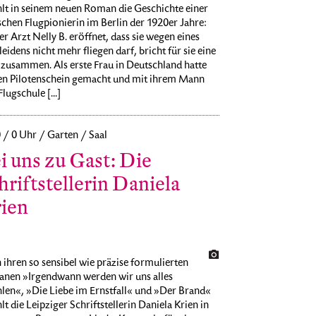
hlt in seinem neuen Roman die Geschichte einer
chen Flugpionierin im Berlin der 1920er Jahre:
er Arzt Nelly B. eröffnet, dass sie wegen eines
eidens nicht mehr fliegen darf, bricht für sie eine
zusammen. Als erste Frau in Deutschland hatte
den Pilotenschein gemacht und mit ihrem Mann
Flugschule [...]
0 / 0 Uhr / Garten / Saal
i uns zu Gast: Die
hriftstellerin Daniela
ien
ihren so sensibel wie präzise formulierten
nen »Irgendwann werden wir uns alles
len«, »Die Liebe im Ernstfall« und »Der Brand«
lt die Leipziger Schriftstellerin Daniela Krien in