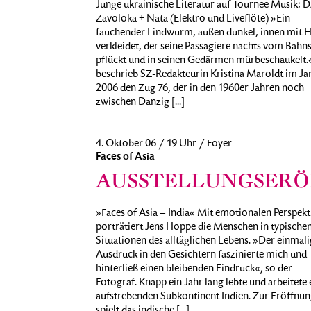
Junge ukrainische Literatur auf Tournee Musik: 
Zavoloka + Nata (Elektro und Liveflöte) »Ein
fauchender Lindwurm, außen dunkel, innen mit 
verkleidet, der seine Passagiere nachts vom Bahns
pflückt und in seinen Gedärmen mürbeschaukelt.
beschrieb SZ-Redakteurin Kristina Maroldt im Ja
2006 den Zug 76, der in den 1960er Jahren noch
zwischen Danzig [...]
4. Oktober 06 / 19 Uhr / Foyer
Faces of Asia
AUSSTELLUNGSER
»Faces of Asia – India« Mit emotionalen Perspekt
porträtiert Jens Hoppe die Menschen in typische
Situationen des alltäglichen Lebens. »Der einmali
Ausdruck in den Gesichtern faszinierte mich und
hinterließ einen bleibenden Eindruck«, so der
Fotograf. Knapp ein Jahr lang lebte und arbeitete 
aufstrebenden Subkontinent Indien. Zur Eröffnun