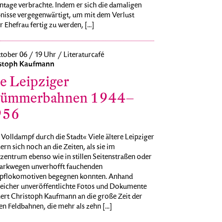
ntage verbrachte. Indem er sich die damaligen
bnisse vergegenwärtigt, um mit dem Verlust
r Ehefrau fertig zu werden, [...]
tober 06 / 19 Uhr / Literaturcafé
stoph Kaufmann
e Leipziger
ümmerbahnen 1944–
956
Volldampf durch die Stadt« Viele ältere Leipziger
ern sich noch an die Zeiten, als sie im
zentrum ebenso wie in stillen Seitenstraßen oder
Parkwegen unverhofft fauchenden
flokomotiven begegnen konnten. Anhand
reicher unveröffentlichte Fotos und Dokumente
nert Christoph Kaufmann an die große Zeit der
en Feldbahnen, die mehr als zehn [...]