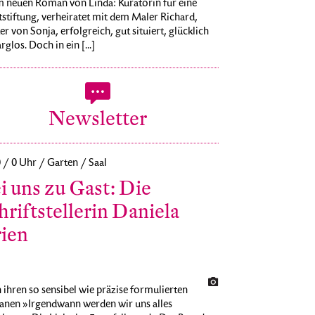
m neuen Roman von Linda: Kuratorin für eine
stiftung, verheiratet mit dem Maler Richard,
r von Sonja, erfolgreich, gut situiert, glücklich
rglos. Doch in ein [...]
Newsletter
0 / 0 Uhr / Garten / Saal
i uns zu Gast: Die
hriftstellerin Daniela
ien
ihren so sensibel wie präzise formulierten
nen »Irgendwann werden wir uns alles