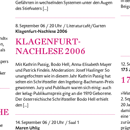
in de
Gefährten in wechselnden Systemen unter den Augen
Beiga
des Stiefvaters [...]
8. September 06 / 20 Uhr / Literaturcafé/Garten
Klagenfurt-Nachlese 2006
ndt«
KLAGENFURT-
n,
NACHLESE 2006
als
spers
12. S
Mit Kathrin Passig, Bodo Hell, Anna-Elisabeth Mayer
175 
und Patrick Findeis. Moderation: Josef Haslinger So
rker
unangefochten wie in diesem Jahr Kathrin Passig hat
1
selten ein Schriftsteller den Ingeborg-Bachmann-Preis
gewonnen. Jury und Publikum waren sich einig: auch
»Was
der kelag-Publikumspreis ging an die 1970 Geborene.
2. Se
Der österreichische Schriftsteller Bodo Hell erhielt
20 Ja
den [...]
HE
damit
eine 
zurü
14. September 06 / 20 Uhr / Saal 1
he
Maren Uhlig
präg