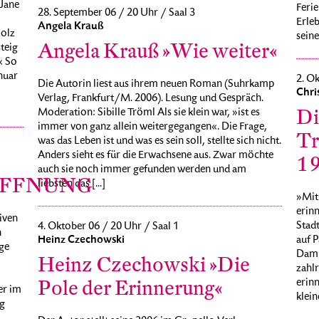
DJane
Ferie
28. September 06 / 20 Uhr / Saal 3
Erle
Angela Krauß
Holz
seine
Angela Krauß »Wie weiter«
teig
« So
nuar
2. Ok
Die Autorin liest aus ihrem neuen Roman (Suhrkamp
Chri
Verlag, Frankfurt/M. 2006). Lesung und Gespräch.
Di
Moderation: Sibille Tröml Als sie klein war, »ist es
immer von ganz allein weitergegangen«. Die Frage,
Tr
was das Leben ist und was es sein soll, stellte sich nicht.
Anders sieht es für die Erwachsene aus. Zwar möchte
1
auch sie noch immer gefunden werden und am
ÖFFNUNG
liebsten das [...]
»Mit 
erinn
iven
Stadt
4. Oktober 06 / 20 Uhr / Saal 1
n
Heinz Czechowski
auf 
ge
Damp
Heinz Czechowski »Die
zahl
Pole der Erinnerung«
erin
er im
klein
g