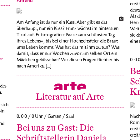
Ahrend
erzä
deuts
Als d
Am Anfang ist da nur ein Kuss. Aber gibt es das
Herzl
überhaupt, nur ein Kuss? Franz wächst im hintersten
Welt 
Tirol auf. Er fotografiert Paare »am schönsten Tag
sie 
ihres Lebens«, bis bei einer Hochzeitsfeier die Braut
eine 
ums Leben kommt. Was hat das mit ihm zu tun? Was
damit, dass er nur Wochen zuvor am selben Ort ein
er
Mädchen geküsst hat? Vor diesen Fragen flieht er bis
0. 0 
nach Amerika. [...]
Be
Sc
 des
Kr
.
Literatur auf Arte
 sich
bin
Nach 
0. 0 0 / 0 Uhr / Garten / Saal
Roma
und
Bei uns zu Gast: Die
erzäh
erzäh
Schriftstellerin Daniela