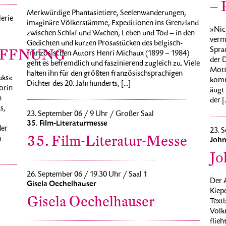
– 
Merkwürdige Phantasietiere, Seelenwanderungen,
erie
imaginäre Völkerstämme, Expeditionen ins Grenzland
»Nich
zwischen Schlaf und Wachen, Leben und Tod – in den
verm
Gedichten und kurzen Prosastücken des belgisch-
Sprac
ÖFFNUNG
französischen Autors Henri Michaux (1899 – 1984)
der 
geht es befremdlich und faszinierend zugleich zu. Viele
Motto
halten ihn für den größten französischsprachigen
uks«
komme
Dichter des 20. Jahrhunderts, [...]
orin
äugt 
n
der [.
s,
23. September 06 / 9 Uhr / Großer Saal
35. Film-Literaturmesse
der
23. S
35. Film-Literatur-Messe
n
John
Jo
26. September 06 / 19.30 Uhr / Saal 1
Der 
Gisela Oechelhauser
Kiep
Gisela Oechelhauser
Textb
Volk
flieh