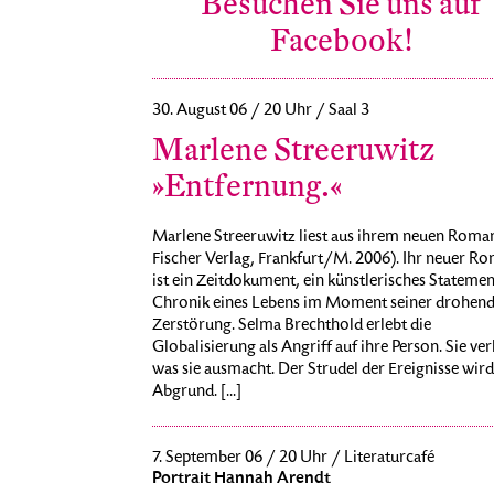
Besuchen Sie uns auf
Facebook!
30. August 06 / 20 Uhr / Saal 3
Marlene Streeruwitz
»Entfernung.«
Marlene Streeruwitz liest aus ihrem neuen Roman.
Fischer Verlag, Frankfurt/M. 2006). Ihr neuer R
ist ein Zeitdokument, ein künstlerisches Statemen
Chronik eines Lebens im Moment seiner drohen
Zerstörung. Selma Brechthold erlebt die
Globalisierung als Angriff auf ihre Person. Sie verl
was sie ausmacht. Der Strudel der Ereignisse wir
Abgrund. [...]
7. September 06 / 20 Uhr / Literaturcafé
Portrait Hannah Arendt