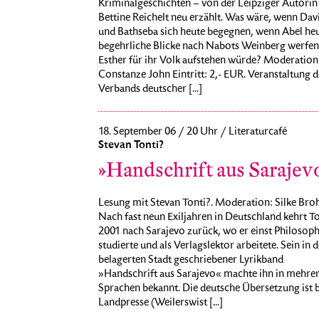
Kriminalgeschichten – von der Leipziger Autorin
Bettine Reichelt neu erzählt. Was wäre, wenn Dav
und Bathseba sich heute begegnen, wenn Abel he
begehrliche Blicke nach Nabots Weinberg werfen
Esther für ihr Volk aufstehen würde? Moderation
Constanze John Eintritt: 2,- EUR. Veranstaltung d
Verbands deutscher [...]
18. September 06 / 20 Uhr / Literaturcafé
Stevan Tonti?
»Handschrift aus Sarajev
Lesung mit Stevan Tonti?. Moderation: Silke Br
Nach fast neun Exiljahren in Deutschland kehrt T
2001 nach Sarajevo zurück, wo er einst Philosoph
studierte und als Verlagslektor arbeitete. Sein in d
belagerten Stadt geschriebener Lyrikband
»Handschrift aus Sarajevo« machte ihn in mehre
Sprachen bekannt. Die deutsche Übersetzung ist b
Landpresse (Weilerswist [...]