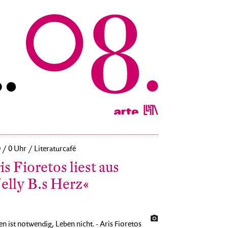
0 / 0 Uhr / Literaturcafé
is Fioretos liest aus
elly B.s Herz«
en ist notwendig, Leben nicht. - Aris Fioretos