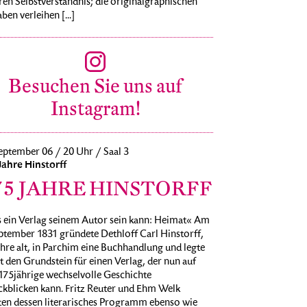
ren Selbstverständnis; die originalgraphischen
ben verleihen [...]
Besuchen Sie uns auf
Instagram!
eptember 06 / 20 Uhr / Saal 3
Jahre Hinstorff
75 JAHRE HINSTORFF
 ein Verlag seinem Autor sein kann: Heimat« Am
ptember 1831 gründete Dethloff Carl Hinstorff,
hre alt, in Parchim eine Buchhandlung und legte
 den Grundstein für einen Verlag, der nun auf
175jährige wechselvolle Geschichte
ckblicken kann. Fritz Reuter und Ehm Welk
ten dessen literarisches Programm ebenso wie