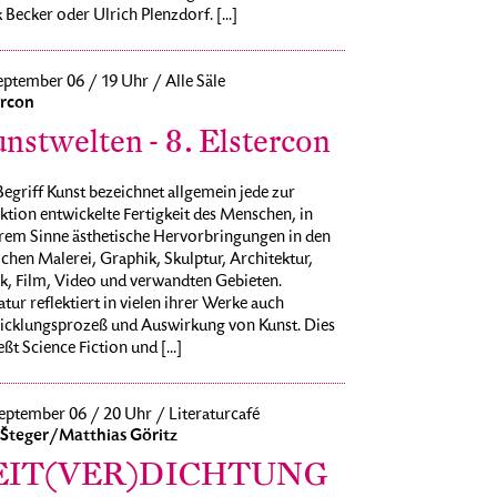
 Becker oder Ulrich Plenzdorf. [...]
eptember 06 / 19 Uhr / Alle Säle
ercon
nstwelten - 8. Elstercon
egriff Kunst bezeichnet allgemein jede zur
ktion entwickelte Fertigkeit des Menschen, in
rem Sinne ästhetische Hervorbringungen in den
chen Malerei, Graphik, Skulptur, Architektur,
k, Film, Video und verwandten Gebieten.
atur reflektiert in vielen ihrer Werke auch
icklungsprozeß und Auswirkung von Kunst. Dies
eßt Science Fiction und [...]
eptember 06 / 20 Uhr / Literaturcafé
 Šteger/Matthias Göritz
EIT(VER)DICHTUNG