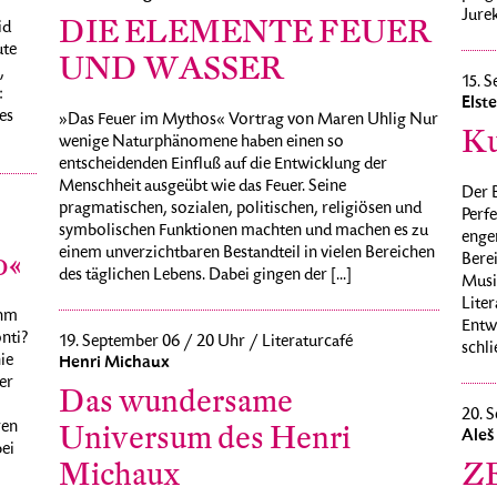
Jurek
DIE ELEMENTE FEUER
id
ute
UND WASSER
,
15. S
:
Elst
es
»Das Feuer im Mythos« Vortrag von Maren Uhlig Nur
Ku
wenige Naturphänomene haben einen so
entscheidenden Einfluß auf die Entwicklung der
Menschheit ausgeübt wie das Feuer. Seine
Der B
pragmatischen, sozialen, politischen, religiösen und
Perfe
symbolischen Funktionen machten und machen es zu
enge
einem unverzichtbaren Bestandteil in vielen Bereichen
o«
Berei
des täglichen Lebens. Dabei gingen der [...]
Musi
Liter
ohm
Entw
onti?
19. September 06 / 20 Uhr / Literaturcafé
schli
ie
Henri Michaux
er
Das wundersame
20. S
ren
Universum des Henri
Aleš
ei
Michaux
Z