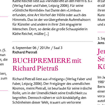
erzäh
Käthe Reichel liest aus »Windbriefe an den Herrn b. b.«
erzäh
(Verlag Faber und Faber, Leipzig 2006). Für seine
ihre
»Göttliche Komödie« hat Dante den »Limbus«
Kunst
erfunden, eine Art Vorhof der Hölle oder auch des
Mutte
Himmels. Das ist der vorübergehende Aufenthaltsort
und a
für Künstler und andere in ihrer Zeit engagierte
Menschen. Dort, so denkt die große Schauspielerin
Käthe Reichel, müßte [...]
5. Se
Jens
6. September 06 / 20 Uhr / Saal 3
Je
 (S.
Richard Pietraß
oman
Se
BUCHPREMIERE mit
t, die
den
Kü
Richard Pietraß
iert,
Im Ja
d zum
Richard Pietraß liest aus »Freigang« (Verlag Faber und
1987
Faber, Leipzig 2006). Der Freigänger des unendlichen
Bernd
Kosmos, meint Pietraß, ist beurlaubt für seine irdische
eine
Rolle, um in der Unendlichkeit seine Endlichkeit zu
vorzu
begreifen. Dennoch nähert er sich kindsköpfig den
autob
Schönheiten dieser Welt, trauert um verlorene