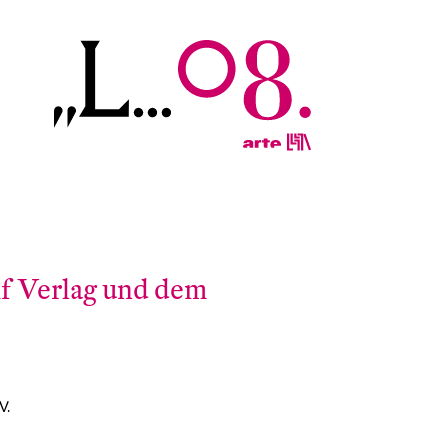
if Verlag und dem
V.