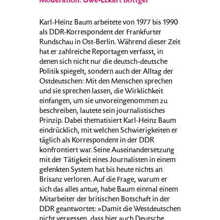
Moderation: Uwe-Eckart Böttger
Karl-Heinz Baum arbeitete von 1977 bis 1990
als DDR-Korrespondent der Frankfurter
Rundschau in Ost-Berlin. Während dieser Zeit
hat er zahlreiche Reportagen verfasst, in
denen sich nicht nur die deutsch-deutsche
Politik spiegelt, sondern auch der Alltag der
Ostdeutschen: Mit den Menschen sprechen
und sie sprechen lassen, die Wirklichkeit
einfangen, um sie unvoreingenommen zu
beschreiben, lautete sein journalistisches
Prinzip. Dabei thematisiert Karl-Heinz Baum
eindrücklich, mit welchen Schwierigkeiten er
täglich als Korrespondent in der DDR
konfrontiert war. Seine Auseinandersetzung
mit der Tätigkeit eines Journalisten in einem
gelenkten System hat bis heute nichts an
Brisanz verloren. Auf die Frage, warum er
sich das alles antue, habe Baum einmal einem
Mitarbeiter der britischen Botschaft in der
DDR geantwortet: »Damit die Westdeutschen
nicht vergessen, dass hier auch Deutsche