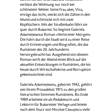
Jahren vorbei. Und »das alte Rindviech«
verlässt die Wohnung nur noch bei
schönstem Wetter. Seine Frau aber, Vica,
erträgt das nicht, steckt sich die Zähne in den
Mund und schmückt sich mit zwei
Kopftüchern. Mit der Straßenbahn fährt sie
quer durch Bukarest. So beginnt Gabriela
Adameșteanus Roman »Verlorener Morgen«
Die Fahrt durch die Stadt wird zu einer Reise
durch Erinnerungen und Biografien, die das
Rumänien des 20. Jahrhunderts
hervorgebracht hat. Ausgehend von diesem
Roman wirft der Abend einen Blick auf die
aktuellen Entwicklungen in Rumänien, die bis
heute durch Wirtschaftskrise und Korruption
gekennzeichnet sind.
Gabriela Adameșteanu, geboren 1942, gehört
seit ihrem Prosadebüt 1975 zu den großen
literarischen Stimmen Rumäniens. Bis Ende
1989 arbeitete sie als Redakteurin und
Lektorin für Bukarester Verlage und leitete
nach dem Sturz von Nicolae Ceaușescu viele