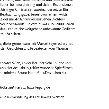
 verfasste, über bildende Kunst und Kino schrieb,
iederrhein durchdrang und sich in Rezensionen
 bis Inger Christensen auseinandersetzte. Ein
Beobachtungsgabe, beseelt von einem wilden
e des mit 47 Jahren verstorbenen Dichters
erte Sensation. Sie vereint auf rund 2000 Seiten
, dazu zahlreiche weitgehend unbekannte Gedichte
hter Arbeiten.
 die er gemeinsam mit Marcel Beyer ediert hat.
t den Gedichten und Prosatexten von Thomas
theater Wien, an der Berliner Schaubühne und
ieler des Jahres gekürt wurde. In Spielfilmen
lturminister Bruno Hempf in »Das Leben der
 tickets@literaturhaus-leipzig.de
 die Kulturstiftung des Freistaates Sachsen