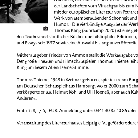
Polemiker, der Aufsätze und Streitschriften
der Landschaften vom Vinschgau bis zum N
mit der europäischen Literatur von Petrarca
Werk von atemberaubender Schönheit und 
Humor. - Die vierbändige Ausgabe der Werk
Thomas Kling (Suhrkamp 2020) ist eine gefei
den Textbestand sämtlicher Bücher und bibliophiler Editionen
und Essays seit 1977 sowie eine Auswahl bislang unveröffentlic
Mitherausgeber Frieder von Ammon stellt die Werkausgabe vor,
Der große Theater- und Filmschauspieler Thomas Thieme leih
Kling an diesem Abend seine Stimme.
Thomas Thieme, 1948 in Weimar geboren, spielte u.a. am Burg
am Deutschen Schauspielhaus Hamburg, wo er 2000 zum Schausp
verkörperte er u.a. Helmut Kohl und Uli Hoeneß, aber auch Ku
Anderen«.
Eintritt: 8,- / 5,- EUR. Anmeldung unter 0341 30 85 10 86 oder
Veranstaltung des Literaturhauses Leipzig e. V., gefördert durch