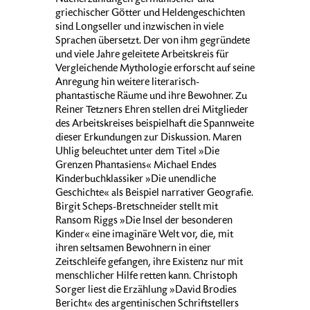
Nacherzählungen germanischer und
griechischer Götter und Heldengeschichten
sind Longseller und inzwischen in viele
Sprachen übersetzt. Der von ihm gegründete
und viele Jahre geleitete Arbeitskreis für
Vergleichende Mythologie erforscht auf seine
Anregung hin weitere literarisch-
phantastische Räume und ihre Bewohner. Zu
Reiner Tetzners Ehren stellen drei Mitglieder
des Arbeitskreises beispielhaft die Spannweite
dieser Erkundungen zur Diskussion. Maren
Uhlig beleuchtet unter dem Titel »Die
Grenzen Phantasiens« Michael Endes
Kinderbuchklassiker »Die unendliche
Geschichte« als Beispiel narrativer Geografie.
Birgit Scheps-Bretschneider stellt mit
Ransom Riggs »Die Insel der besonderen
Kinder« eine imaginäre Welt vor, die, mit
ihren seltsamen Bewohnern in einer
Zeitschleife gefangen, ihre Existenz nur mit
menschlicher Hilfe retten kann. Christoph
Sorger liest die Erzählung »David Brodies
Bericht« des argentinischen Schriftstellers