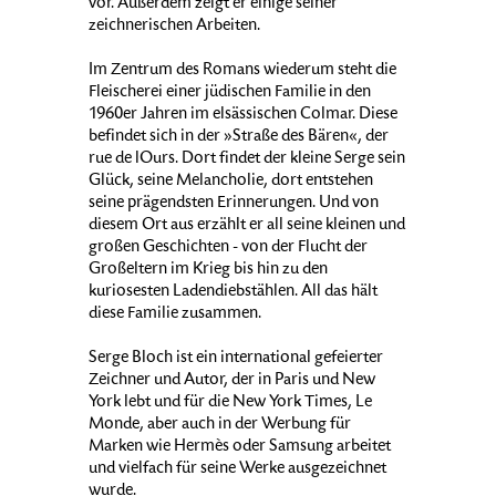
vor. Außerdem zeigt er einige seiner
zeichnerischen Arbeiten.
Im Zentrum des Romans wiederum steht die
Fleischerei einer jüdischen Familie in den
1960er Jahren im elsässischen Colmar. Diese
befindet sich in der »Straße des Bären«, der
rue de lOurs. Dort findet der kleine Serge sein
Glück, seine Melancholie, dort entstehen
seine prägendsten Erinnerungen. Und von
diesem Ort aus erzählt er all seine kleinen und
großen Geschichten - von der Flucht der
Großeltern im Krieg bis hin zu den
kuriosesten Ladendiebstählen. All das hält
diese Familie zusammen.
Serge Bloch ist ein international gefeierter
Zeichner und Autor, der in Paris und New
York lebt und für die New York Times, Le
Monde, aber auch in der Werbung für
Marken wie Hermès oder Samsung arbeitet
und vielfach für seine Werke ausgezeichnet
wurde.