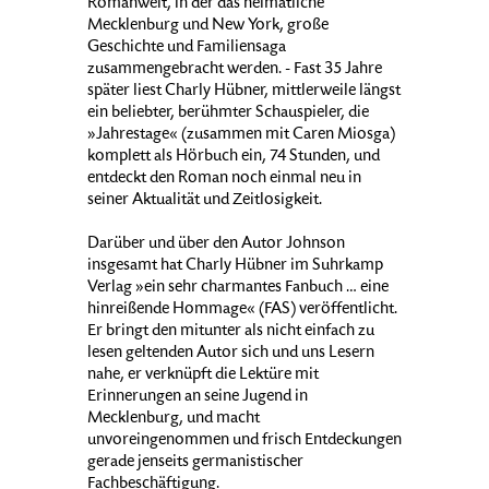
Romanwelt, in der das heimatliche
Mecklenburg und New York, große
Geschichte und Familiensaga
zusammengebracht werden. - Fast 35 Jahre
später liest Charly Hübner, mittlerweile längst
ein beliebter, berühmter Schauspieler, die
»Jahrestage« (zusammen mit Caren Miosga)
komplett als Hörbuch ein, 74 Stunden, und
entdeckt den Roman noch einmal neu in
seiner Aktualität und Zeitlosigkeit.
Darüber und über den Autor Johnson
insgesamt hat Charly Hübner im Suhrkamp
Verlag »ein sehr charmantes Fanbuch … eine
hinreißende Hommage« (FAS) veröffentlicht.
Er bringt den mitunter als nicht einfach zu
lesen geltenden Autor sich und uns Lesern
nahe, er verknüpft die Lektüre mit
Erinnerungen an seine Jugend in
Mecklenburg, und macht
unvoreingenommen und frisch Entdeckungen
gerade jenseits germanistischer
Fachbeschäftigung.