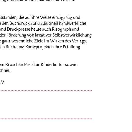
bung und Grammatik: nämlich die Lust am
standen, die auf ihre Weise einzigartig und
e den Buchdruck auf traditionell handwerkliche
 und Druckpresse heute auch Risograph und
der Förderung von kreativer Selbstverwirklichung
 ganz wesentliche Ziele im Wirken des Verlags,
en Buch- und Kunstprojekten ihre Erfüllung
em Kroschke-Preis für Kinderkultur sowie
chnet.
.V.