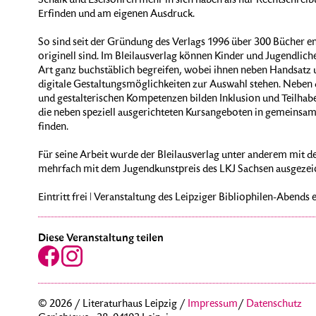
Schalk und Eselsohren mehr in sich haben als nur Rechtschrei
Erfinden und am eigenen Ausdruck.
So sind seit der Gründung des Verlags 1996 über 300 Bücher ent
originell sind. Im Bleilausverlag können Kinder und Jugendlich
Art ganz buchstäblich begreifen, wobei ihnen neben Handsatz
digitale Gestaltungsmöglichkeiten zur Auswahl stehen. Neben 
und gestalterischen Kompetenzen bilden Inklusion und Teilhabe
die neben speziell ausgerichteten Kursangeboten in gemeinsam
finden.
Für seine Arbeit wurde der Bleilausverlag unter anderem mit d
mehrfach mit dem Jugendkunstpreis des LKJ Sachsen ausgezei
Eintritt frei ǀ Veranstaltung des Leipziger Bibliophilen-Abends e
Diese Veranstaltung teilen
© 2026 / Literaturhaus Leipzig /
Impressum
/
Datenschutz