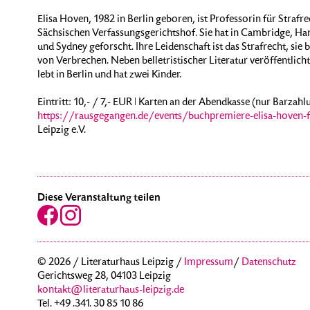
Elisa Hoven, 1982 in Berlin geboren, ist Professorin für Strafr
Sächsischen Verfassungsgerichtshof. Sie hat in Cambridge, Ha
und Sydney geforscht. Ihre Leidenschaft ist das Strafrecht, sie
von Verbrechen. Neben belletristischer Literatur veröffentlich
lebt in Berlin und hat zwei Kinder.
Eintritt: 10,- / 7,- EUR ǀ Karten an der Abendkasse (nur Barzahl
https://rausgegangen.de/events/buchpremiere-elisa-hoven-fe
Leipzig e.V.
Diese Veranstaltung teilen
© 2026 / Literaturhaus Leipzig /
Impressum
/
Datenschutz
Gerichtsweg 28, 04103 Leipzig
kontakt@literaturhaus-leipzig.de
Tel. +49 .341. 30 85 10 86