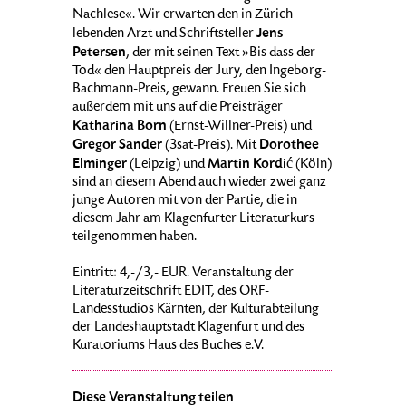
Nachlese«. Wir erwarten den in Zürich
Jens
lebenden Arzt und Schriftsteller
Petersen
, der mit seinen Text »Bis dass der
Tod« den Hauptpreis der Jury, den Ingeborg-
Bachmann-Preis, gewann. Freuen Sie sich
außerdem mit uns auf die Preisträger
Katharina Born
(Ernst-Willner-Preis) und
Gregor Sander
Dorothee
(3sat-Preis). Mit
Elminger
Martin Kordić
(Leipzig) und
(Köln)
sind an diesem Abend auch wieder zwei ganz
junge Autoren mit von der Partie, die in
diesem Jahr am Klagenfurter Literaturkurs
teilgenommen haben.
Eintritt: 4,-/3,- EUR. Veranstaltung der
Literaturzeitschrift EDIT, des ORF-
Landesstudios Kärnten, der Kulturabteilung
der Landeshauptstadt Klagenfurt und des
Kuratoriums Haus des Buches e.V.
Diese Veranstaltung teilen