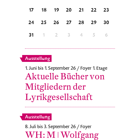
25
26
17
18
19
20
21
22
23
21
22
1
2
24
25
26
27
28
29
30
28
29
8
9
31
1
2
3
4
5
6
5
6
Ausstellung
1. Juni bis 1. September 26 / Foyer 1. Etage
Aktuelle Bücher von
Mitgliedern der
Lyrikgesellschaft
Ausstellung
8. Juli bis 3. September 26 / Foyer
WH: M ǀ Wolfgang