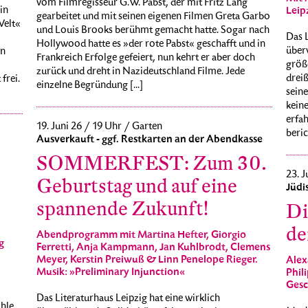
vom Filmregisseur G.W. Pabst, der mit Fritz Lang
in
Leip
gearbeitet und mit seinen eigenen Filmen Greta Garbo
Welt«
und Louis Brooks berühmt gemacht hatte. Sogar nach
Das L
Hollywood hatte es »der rote Pabst« geschafft und in
überw
en
Frankreich Erfolge gefeiert, nun kehrt er aber doch
größ
zurück und dreht in Nazideutschland Filme. Jede
drei
frei.
einzelne Begründung [...]
seine
keine
erfah
19. Juni 26 / 19 Uhr / Garten
beric
Ausverkauft - ggf. Restkarten an der Abendkasse
SOMMERFEST: Zum 30.
23. J
Geburtstag und auf eine
Jüdi
spannende Zukunft!
Di
d
Abendprogramm mit Martina Hefter, Giorgio
g
Ferretti, Anja Kampmann, Jan Kuhlbrodt, Clemens
Meyer, Kerstin Preiwuß & Linn Penelope Rieger.
Alex
Musik: »Preliminary Injunction«
Phil
Gesc
Das Literaturhaus Leipzig hat eine wirklich
ühle