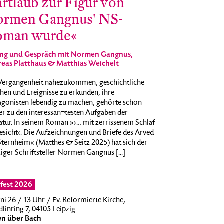
rtlaub zur Figur von
rmen Gangnus' NS-
man wurde«
ng und Gespräch mit Normen Gangnus,
eas Platthaus & Matthias Weichelt
Vergangenheit nahezukommen, geschichtliche
hen und Ereignisse zu erkunden, ihre
agonisten lebendig zu machen, gehörte schon
r zu den interessan¬testen Aufgaben der
atur. In seinem Roman »›… mit zerrissenem Schlaf
esicht‹. Die Aufzeichnungen und Briefe des Arved
Sternheim« (Matthes & Seitz 2025) hat sich der
iger Schriftsteller Normen Gangnus [...]
fest 2026
uni 26 / 13 Uhr / Ev. Reformierte Kirche,
linring 7, 04105 Leipzig
n über Bach