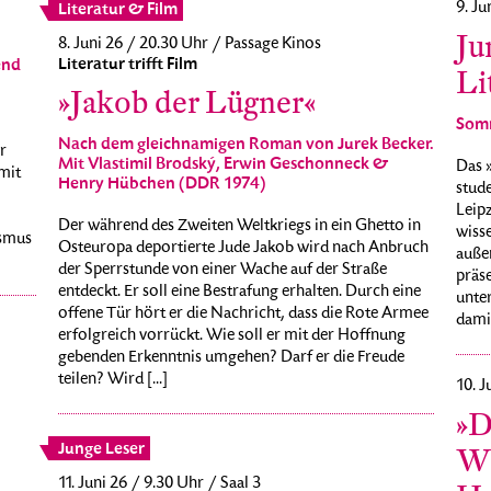
9. Ju
Literatur & Film
Ju
8. Juni 26 / 20.30 Uhr / Passage Kinos
Literatur trifft Film
end
Li
»Jakob der Lügner«
Som
Nach dem gleichnamigen Roman von Jurek Becker.
r
Mit Vlastimil Brodský, Erwin Geschonneck &
Das »
mit
Henry Hübchen (DDR 1974)
stude
Leipz
Der während des Zweiten Weltkriegs in ein Ghetto in
wisse
ismus
Osteuropa deportierte Jude Jakob wird nach Anbruch
auße
der Sperrstunde von einer Wache auf der Straße
präse
entdeckt. Er soll eine Bestrafung erhalten. Durch eine
unte
offene Tür hört er die Nachricht, dass die Rote Armee
dami
erfolgreich vorrückt. Wie soll er mit der Hoffnung
gebenden Erkenntnis umgehen? Darf er die Freude
teilen? Wird [...]
10. J
»D
Junge Leser
Wi
11. Juni 26 / 9.30 Uhr / Saal 3