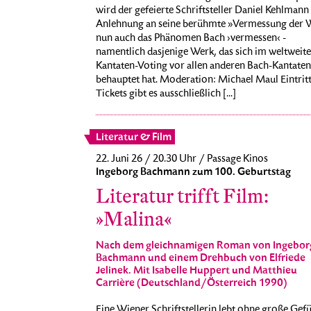
wird der gefeierte Schriftsteller Daniel Kehlmann 
Anlehnung an seine berühmte »Vermessung der 
nun auch das Phänomen Bach ›vermessen‹ -
namentlich dasjenige Werk, das sich im weltweit
Kantaten-Voting vor allen anderen Bach-Kantaten
behauptet hat. Moderation: Michael Maul Eintritt 
Tickets gibt es ausschließlich [...]
Literatur & Film
22. Juni 26 / 20.30 Uhr / Passage Kinos
Ingeborg Bachmann zum 100. Geburtstag
Literatur trifft Film:
»Malina«
Nach dem gleichnamigen Roman von Ingebor
Bachmann und einem Drehbuch von Elfriede
Jelinek. Mit Isabelle Huppert und Matthieu
Carrière (Deutschland/Österreich 1990)
Eine Wiener Schriftstellerin lebt ohne große Gef