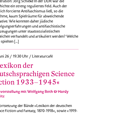
ration: Jörg Schieke In der DDR war die
ichte ein streng reguliertes Feld. Auch der
lich forcierte Antifaschismus ließ, so die
hme, kaum Spielräume für abweichende
ative. Wie konnten daher jüdische
olgungserfahrungen und antifaschistische
zeugungen unter staatssozialistischen
eichen verhandelt und artikuliert werden? Welche
spielten [...]
uni 26 / 19.30 Uhr / Literaturcafé
exikon der
utschsprachigen Science
ction 1933–1945«
vorstellung mit Wolfgang Both & Hardy
itz
Fortsetzung der Bände »Lexikon der deutschen
ce Fiction und Fantasy, 1870-1918«, sowie «1919-