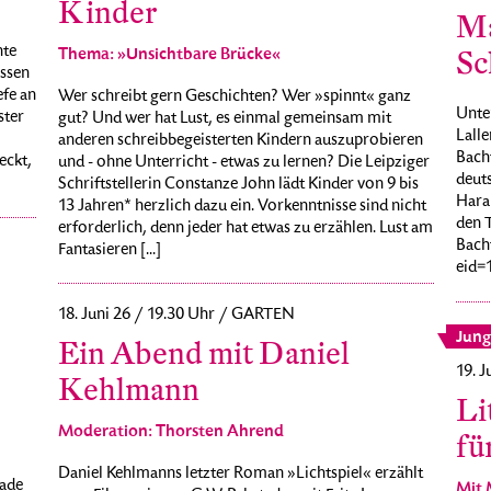
Kinder
Ma
nte
Thema: »Unsichtbare Brücke«
Sc
ssen
fe an
Wer schreibt gern Geschichten? Wer »spinnt« ganz
Unte
ster
gut? Und wer hat Lust, es einmal gemeinsam mit
Lalle
anderen schreibbegeisterten Kindern auszuprobieren
Bach
eckt,
und - ohne Unterricht - etwas zu lernen? Die Leipziger
deut
Schriftstellerin Constanze John lädt Kinder von 9 bis
Hara
13 Jahren* herzlich dazu ein. Vorkenntnisse sind nicht
den T
erforderlich, denn jeder hat etwas zu erzählen. Lust am
Bach
Fantasieren [...]
eid=1
18. Juni 26 / 19.30 Uhr / GARTEN
Jung
Ein Abend mit Daniel
19. J
Kehlmann
Li
Moderation: Thorsten Ahrend
fü
Daniel Kehlmanns letzter Roman »Lichtspiel« erzählt
ade
Mit 