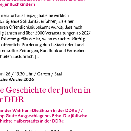
ziger Buchkindern
iteraturhaus Leipzig hat eine wirklich
ältigende Solidarität erfahren, als einer
eren Öffentlichkeit bekannt wurde, dass nach
ßig Jahren und über 5000 Veranstaltungen ab 2027
 Existenz gefährdet ist, wenn es auch zukünftig
 öffentliche Förderung durch Stadt oder Land
ren sollte. Zeitungen, Rundfunk und Fernsehen
hteten ausführlich. [...]
uni 26 / 19.30 Uhr / Garten / Saal
sche Woche 2026
e Geschichte der Juden in
er DDR
ander Walther »Die Shoah in der DDR« //
ipp Graf »Ausgeschlagenes Erbe. Die jüdische
hichte Halberstadts in der DDR«