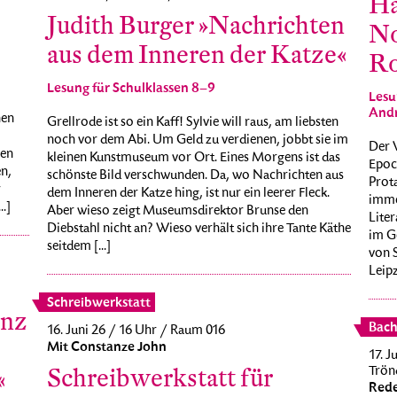
Ha
Judith Burger »Nachrichten
No
aus dem Inneren der Katze«
Ro
Lesung für Schulklassen 8–9
Lesu
Andr
nen
Grellrode ist so ein Kaff! Sylvie will raus, am liebsten
noch vor dem Abi. Um Geld zu verdienen, jobbt sie im
Der 
hen
kleinen Kunstmuseum vor Ort. Eines Morgens ist das
Epoc
n,
schönste Bild verschwunden. Da, wo Nachrichten aus
Prot
r
dem Inneren der Katze hing, ist nur ein leerer Fleck.
imme
.]
Aber wieso zeigt Museumsdirektor Brunse den
Liter
Diebstahl nicht an? Wieso verhält sich ihre Tante Käthe
im G
seitdem [...]
von 
Leipz
Schreibwerkstatt
anz
Bach
16. Juni 26 / 16 Uhr / Raum 016
Mit Constanze John
17. J
Schreibwerkstatt für
Trönd
«
Rede