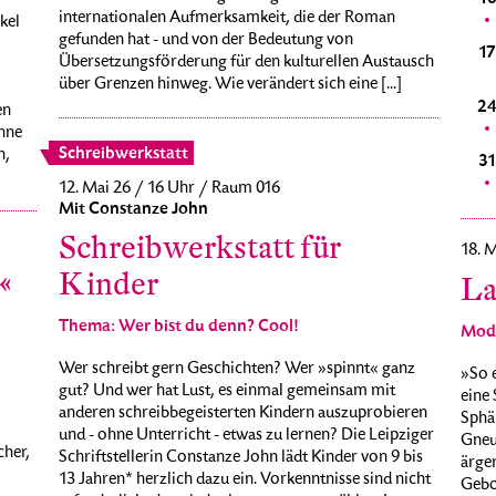
internationalen Aufmerksamkeit, die der Roman
kel
gefunden hat - und von der Bedeutung von
20
21
22
23
24
25
26
17
Übersetzungsförderung für den kulturellen Austausch
über Grenzen hinweg. Wie verändert sich eine [...]
27
28
29
30
31
1
2
2
en
hne
Schreibwerkstatt
n,
3
4
5
6
7
8
9
3
12. Mai 26 / 16 Uhr / Raum 016
Mit Constanze John
Schreibwerkstatt für
18. M
«
Kinder
La
Thema: Wer bist du denn? Cool!
Mode
Wer schreibt gern Geschichten? Wer »spinnt« ganz
»So e
gut? Und wer hat Lust, es einmal gemeinsam mit
eine 
anderen schreibbegeisterten Kindern auszuprobieren
Sphär
und - ohne Unterricht - etwas zu lernen? Die Leipziger
Gneuß
cher,
Schriftstellerin Constanze John lädt Kinder von 9 bis
ärger
13 Jahren* herzlich dazu ein. Vorkenntnisse sind nicht
Gebor