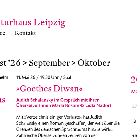
aturhaus Leipzig
ce
Kontakt
st ’26
> September
> Oktober
2
helm-
11. Mai 26 / 19.30 Uhr / Saal
»Goethes Diwan«
M
ns
Judith Schalansky im Gespräch mit ihren
Übersetzerinnen Maria Bosom & Lídia Nádori
29
30
1
2
3
4
5
2
Mit »Verzeichnis einiger Verluste« hat Judith
6
7
8
9
10
11
12
3
Schalansky einen Roman geschaffen, der weit über die
Grenzen des deutschen Sprachraums hinaus wirkt.
Zahlreiche Übersetzungen zeugen von der
13
14
15
16
17
18
19
1