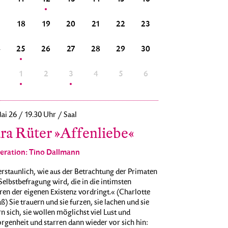
18
19
20
21
22
23
21
22
23
4
25
26
27
28
29
30
28
29
30
1
1
2
3
4
5
6
5
6
7
ai 26 / 19.30 Uhr / Saal
ra Rüter »Affenliebe«
ration: Tino Dallmann
rstaunlich, wie aus der Betrachtung der Primaten
Selbstbefragung wird, die in die intimsten
en der eigenen Existenz vordringt.« (Charlotte
) Sie trauern und sie furzen, sie lachen und sie
n sich, sie wollen möglichst viel Lust und
genheit und starren dann wieder vor sich hin: