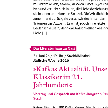
mit ihrem Mann, Malina, in Wien. Eines Tages triff
Ivan und verliebt sich in ihn, die Liebesbeziehung 
sie in einen emotionalen Strudel. Die Wirklichkeit 
zunehmend zurück, sie verschwindet hinter den
Träumen der Autorin. Es wird jedoch ihre letzte
Leidenschaft sein, denn die Ausschließlichkeit ihr
Liebe [...]
Das Literaturhaus zu Gast
25. Juni 26 / 19 Uhr / Stadtbibliothek
Jüdische Woche 2026
»Kafkas Aktualität. Unse
Klassiker im 21.
Jahrhundert«
Vortrag und Gespräch mit Kafka-Biograph Rei
Stach
Reiner Stach ist DER Kafka-Kenner überhaupt, sei