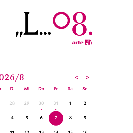
026/
8
<
>
o
Di
Mi
Do
Fr
Sa
So
7
28
29
30
31
1
2
31
1
2
4
5
6
7
8
9
7
8
9
0
11
12
13
14
15
16
14
15
16