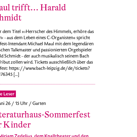
ul trifft… Harald
hmidt
r dem Titel »›Herrscher des Himmels, erhöre das
n‹ - aus dem Leben eines C-Organisten« spricht
fest-Intendant Michael Maul mit dem legendären
schen Talkmaster und passionierten Orgelspieler
ld Schmidt - der auch musikalisch seinem Bach
ribut zollen wird. Tickets ausschließlich über das
fest: https://www.bach-leipzig.de/de/tickets?
76345 [...]
e Leser
uni 26 / 15 Uhr / Garten
teraturhaus-Sommerfest
r Kinder
Miriam Zedelius, dem Knalltheater und den