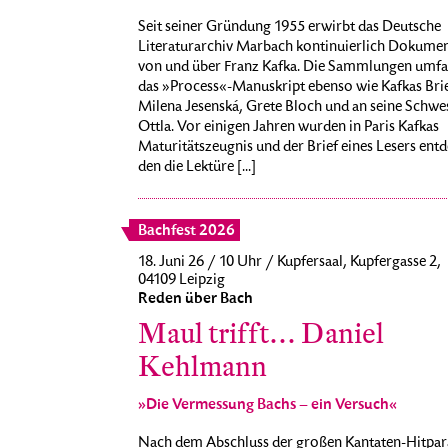
Seit seiner Gründung 1955 erwirbt das Deutsche
Literaturarchiv Marbach kontinuierlich Dokume
von und über Franz Kafka. Die Sammlungen umfa
das »Process«-Manuskript ebenso wie Kafkas Brie
Milena Jesenská, Grete Bloch und an seine Schwe
Ottla. Vor einigen Jahren wurden in Paris Kafkas
Maturitätszeugnis und der Brief eines Lesers entd
den die Lektüre [...]
Bachfest 2026
18. Juni 26 / 10 Uhr / Kupfersaal, Kupfergasse 2,
04109 Leipzig
Reden über Bach
Maul trifft… Daniel
Kehlmann
»Die Vermessung Bachs – ein Versuch«
Nach dem Abschluss der großen Kantaten-Hitpar