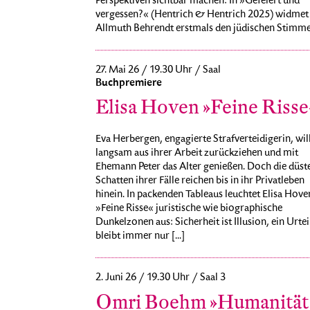
Perspektiven sichtbar machen: In »Gefeiert und
vergessen?« (Hentrich & Hentrich 2025) widmet 
Allmuth Behrendt erstmals den jüdischen Stimmen 
27. Mai 26 / 19.30 Uhr / Saal
Buchpremiere
Elisa Hoven »Feine Risse
Eva Herbergen, engagierte Strafverteidigerin, will
langsam aus ihrer Arbeit zurückziehen und mit
Ehemann Peter das Alter genießen. Doch die düst
Schatten ihrer Fälle reichen bis in ihr Privatleben
hinein. In packenden Tableaus leuchtet Elisa Hove
»Feine Risse« juristische wie biographische
Dunkelzonen aus: Sicherheit ist Illusion, ein Urtei
bleibt immer nur [...]
2. Juni 26 / 19.30 Uhr / Saal 3
Omri Boehm »Humanität