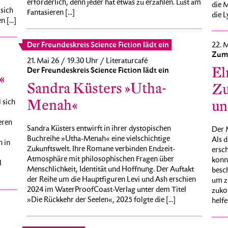
erforderlich, denn jeder hat etwas zu erzählen. Lust am
die M
sich
Fantasieren [...]
die Ly
[...]
Der Freundeskreis Science Fiction lädt ein
22. M
Zum 
21. Mai 26 / 19.30 Uhr / Literaturcafé
El
Der Freundeskreis Science Fiction lädt ein
«
Sandra Küsters »Utha-
Zu
Menah«
un
 sich
eren
Sandra Küsters entwirft in ihrer dystopischen
Der M
Buchreihe »Utha-Menah« eine vielschichtige
Als d
n in
Zukunftswelt. Ihre Romane verbinden Endzeit-
ersc
Atmosphäre mit philosophischen Fragen über
konnt
l
Menschlichkeit, Identität und Hoffnung. Der Auftakt
besch
der Reihe um die Hauptfiguren Levi und Ash erschien
um zu
2024 im WaterProofCoast-Verlag unter dem Titel
zuko
»Die Rückkehr der Seelen«, 2025 folgte die [...]
helfen