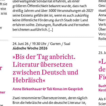
Mode
überwältigende Solidarität erfahren, als einer
t sie
Gesch
größeren Öffentlichkeit bekannt wurde, dass nach
reist
staat
dreißig Jahren und über 5000 Veranstaltungen ab 2027
tritt
Anna
seine Existenz gefährdet ist, wenn es auch zukünftig
Narr
keine öffentliche Förderung durch Stadt oder Land
Verf
erfahren sollte. Zeitungen, Rundfunk und Fernsehen
er
Über
berichteten ausführlich. [...]
Vorz
Rolle 
24. Juni 26 / 19.30 Uhr / Garten / Saal
Jüdische Woche 2026
25. J
»Bis der Tag anbricht.
»L
Literatur übersetzen
r
de
zwischen Deutsch und
Fi
Hebräisch«
Buch
Anne Birkenhauer & Tali Konas im Gespräch
Kettl
ner
Zwei renommierte Übersetzerinnen, deren täglich
Als 
Brot die hebräische und die deutsche Literatur ist,
Scien
ne