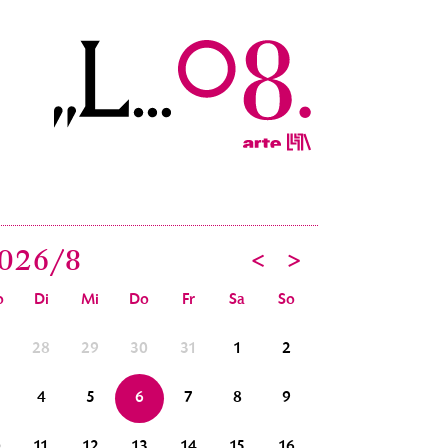
026/
8
<
>
o
Di
Mi
Do
Fr
Sa
So
7
28
29
30
31
1
2
31
1
2
4
5
6
7
8
9
7
8
9
0
11
12
13
14
15
16
14
15
16