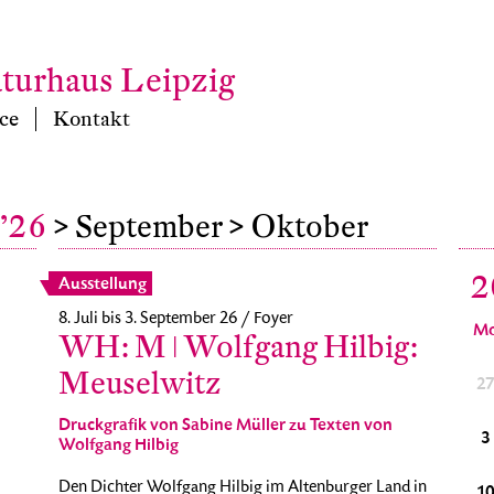
aturhaus Leipzig
ce
Kontakt
 ’26
> September
> Oktober
2
Ausstellung
8. Juli bis 3. September 26 / Foyer
M
WH: M ǀ Wolfgang Hilbig:
Meuselwitz
29
30
1
2
3
4
5
2
Druckgrafik von Sabine Müller zu Texten von
6
7
8
9
10
11
12
3
Wolfgang Hilbig
Den Dichter Wolfgang Hilbig im Altenburger Land in
13
14
15
16
17
18
19
1