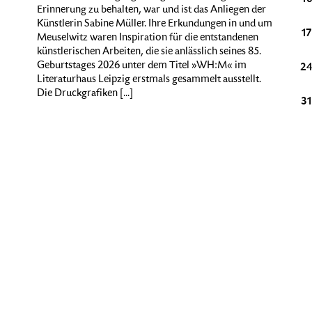
Erinnerung zu behalten, war und ist das Anliegen der
Künstlerin Sabine Müller. Ihre Erkundungen in und um
20
21
22
23
24
25
26
17
Meuselwitz waren Inspiration für die entstandenen
künstlerischen Arbeiten, die sie anlässlich seines 85.
Geburtstages 2026 unter dem Titel »WH:M« im
27
28
29
30
31
1
2
2
Literaturhaus Leipzig erstmals gesammelt ausstellt.
Die Druckgrafiken [...]
3
4
5
6
7
8
9
3