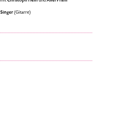
Christoph Hein
Axel Prahl
mit
und
 Singer
(Gitarre)