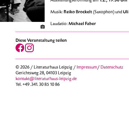
1.2., 19.30 Uhr
Ausstellungseröffnung am
Reiko Brockelt
Uli
Musik:
(Saxophon) und
Michael Faber
Laudatio:
Diese Veranstaltung teilen
© 2026 / Literaturhaus Leipzig /
Impressum
/
Datenschutz
Gerichtsweg 28, 04103 Leipzig
kontakt@literaturhaus-leipzig.de
Tel. +49 .341. 30 85 10 86