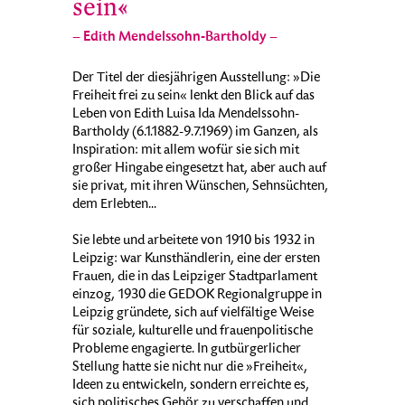
sein«
– Edith Mendelssohn-Bartholdy –
Der Titel der diesjährigen Ausstellung: »Die
Freiheit frei zu sein« lenkt den Blick auf das
Leben von Edith Luisa Ida Mendelssohn-
Bartholdy (6.1.1882-9.7.1969) im Ganzen, als
Inspiration: mit allem wofür sie sich mit
großer Hingabe eingesetzt hat, aber auch auf
sie privat, mit ihren Wünschen, Sehnsüchten,
dem Erlebten...
Sie lebte und arbeitete von 1910 bis 1932 in
Leipzig: war Kunsthändlerin, eine der ersten
Frauen, die in das Leipziger Stadtparlament
einzog, 1930 die GEDOK Regionalgruppe in
Leipzig gründete, sich auf vielfältige Weise
für soziale, kulturelle und frauenpolitische
Probleme engagierte. In gutbürgerlicher
Stellung hatte sie nicht nur die »Freiheit«,
Ideen zu entwickeln, sondern erreichte es,
sich politisches Gehör zu verschaffen und