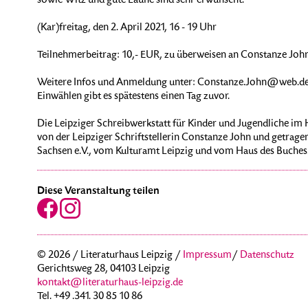
sowie Witz und gute Laune sind sehr erwünscht.
(Kar)freitag, den 2. April 2021, 16 - 19 Uhr
Teilnehmerbeitrag: 10,- EUR, zu überweisen an Constanze J
Weitere Infos und Anmeldung unter: Constanze.John@web.de
Einwählen gibt es spätestens einen Tag zuvor.
Die Leipziger Schreibwerkstatt für Kinder und Jugendliche im Ha
von der Leipziger Schriftstellerin Constanze John und getrage
Sachsen e.V., vom Kulturamt Leipzig und vom Haus des Buches
Diese Veranstaltung teilen
© 2026 / Literaturhaus Leipzig /
Impressum
/
Datenschutz
Gerichtsweg 28, 04103 Leipzig
kontakt@literaturhaus-leipzig.de
Tel. +49 .341. 30 85 10 86