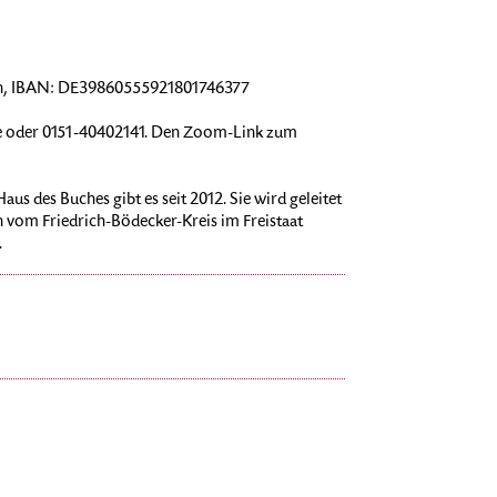
ohn, IBAN: DE39860555921801746377
 oder 0151-40402141. Den Zoom-Link zum
us des Buches gibt es seit 2012. Sie wird geleitet
n vom Friedrich-Bödecker-Kreis im Freistaat
.