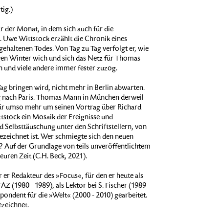
tig.)
r der Monat, in dem sich auch für die
d. Uwe Wittstock erzählt die Chronik eines
ehaltenen Todes. Von Tag zu Tag verfolgt er, wie
ngen Winter wich und sich das Netz für Thomas
n und viele andere immer fester zuzog.
Tag bringen wird, nicht mehr in Berlin abwarten.
 nach Paris. Thomas Mann in München derweil
ür umso mehr um seinen Vortrag über Richard
tstock ein Mosaik der Ereignisse und
 Selbsttäuschung unter den Schriftstellern, von
gezeichnet ist. Wer schmiegte sich den neuen
 Auf der Grundlage von teils unveröffentlichtem
euren Zeit (C.H. Beck, 2021).
 er Redakteur des »Focus«, für den er heute als
AZ (1980 - 1989), als Lektor bei S. Fischer (1989 -
pondent für die »Welt« (2000 - 2010) gearbeitet.
zeichnet.