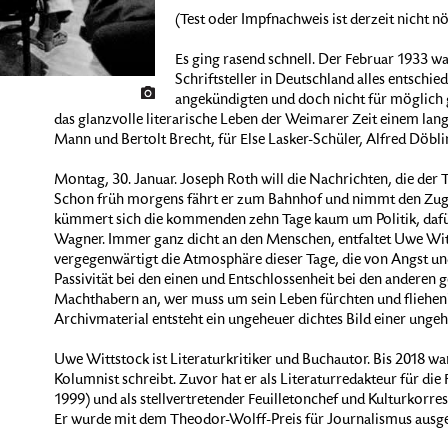
(Test oder Impfnachweis ist derzeit nicht nö
Es ging rasend schnell. Der Februar 1933 wa
Schriftsteller in Deutschland alles entschie
angekündigten und doch nicht für möglich g
das glanzvolle literarische Leben der Weimarer Zeit einem la
Mann und Bertolt Brecht, für Else Lasker-Schüler, Alfred Döbli
Montag, 30. Januar. Joseph Roth will die Nachrichten, die der 
Schon früh morgens fährt er zum Bahnhof und nimmt den Zug
kümmert sich die kommenden zehn Tage kaum um Politik, daf
Wagner. Immer ganz dicht an den Menschen, entfaltet Uwe Wit
vergegenwärtigt die Atmosphäre dieser Tage, die von Angst und
Passivität bei den einen und Entschlossenheit bei den anderen 
Machthabern an, wer muss um sein Leben fürchten und fliehen?
Archivmaterial entsteht ein ungeheuer dichtes Bild einer ungeh
Uwe Wittstock ist Literaturkritiker und Buchautor. Bis 2018 war
Kolumnist schreibt. Zuvor hat er als Literaturredakteur für die F
1999) und als stellvertretender Feuilletonchef und Kulturkorres
Er wurde mit dem Theodor-Wolff-Preis für Journalismus ausge