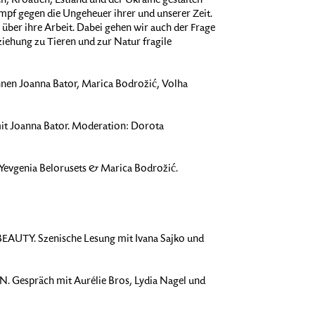
n, Kroatien, Estland und der Ukraine gestalten
ampf gegen die Ungeheuer ihrer und unserer Zeit.
 über ihre Arbeit. Dabei gehen wir auch der Frage
ziehung zu Tieren und zur Natur fragile
nnen Joanna Bator, Marica Bodrožić, Volha
t Joanna Bator. Moderation: Dorota
Yevgenia Belorusets & Marica Bodrožić.
UTY. Szenische Lesung mit Ivana Sajko und
 Gespräch mit Aurélie Bros, Lydia Nagel und