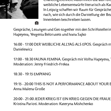
Chancengleichheit. Autorinnen u.a. aus Pole
weibliche Lebensentwürfe literarisch als K
In Leipzig schaffen wir Raum für Gespräche
nach, wie sich durch die Darstellung der Be
Innenleben beschreiben lassen.
Gespräche, Lesungen und Get-together mit den Schriftstelleri
Hapeyeva, Yevgenia Belorusets und Ivana Sajko
16:00 - 17:00 DER WEIBLICHE ALLTAG ALS EPOS. Gespräch mi
Danielewicz
17:00 - 18:30 FAUNA FEMINA. Gespräch mit Volha Hapeyeva, 
Moderation: Jenny Friedrich-Freksa
18:30 - 19:15 EMPFANG
19:15 - 20:00 THIS IS NOT A PERFORMANCE ABOUT YOUR BEA
Anna Malena Große
20:00 - 21:00 JEDER KRIEG IST EIN KRIEG GEGEN DIE FRAUEN.
Kristina Parioti. Moderation: Kateryna Mishchenko