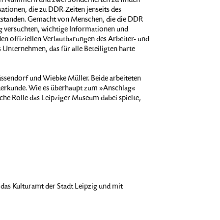
ehn Nummern und zwei Sonderheften zu finden
ationen, die zu DDR-Zeiten jenseits des
entstanden. Gemacht von Menschen, die die DDR
g versuchten, wichtige Informationen und
den offiziellen Verlautbarungen des Arbeiter- und
 Unternehmen, das für alle Beteiligten harte
ssendorf und Wiebke Müller. Beide arbeiteten
lkerkunde. Wie es überhaupt zum »Anschlag«
he Rolle das Leipziger Museum dabei spielte,
 das Kulturamt der Stadt Leipzig und mit