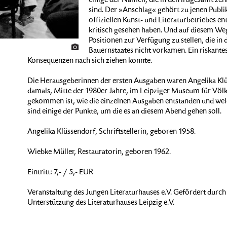
einige der Namen, die in den insgesamt z
sind. Der »Anschlag« gehört zu jenen Publik
offiziellen Kunst- und Literaturbetriebes 
kritisch gesehen haben. Und auf diesem We
Positionen zur Verfügung zu stellen, die in 
Bauernstaates nicht vorkamen. Ein riskantes
Konsequenzen nach sich ziehen konnte.
Die Herausgeberinnen der ersten Ausgaben waren Angelika Klü
damals, Mitte der 1980er Jahre, im Leipziger Museum für Vö
gekommen ist, wie die einzelnen Ausgaben entstanden und welc
sind einige der Punkte, um die es an diesem Abend gehen soll.
Angelika Klüssendorf, Schriftstellerin, geboren 1958.
Wiebke Müller, Restauratorin, geboren 1962.
Eintritt: 7,- / 5,- EUR
Veranstaltung des Jungen Literaturhauses e.V. Gefördert durch
Unterstützung des Literaturhauses Leipzig e.V.