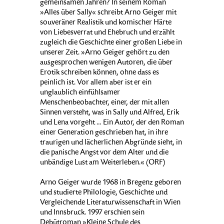
gemeinsamen Jahren? In seinem Roman
»Alles über Sally« schreibt Arno Geiger mit
souveräner Realistik und komischer Härte
von Liebesverrat und Ehebruch und erzählt
zugleich die Geschichte einer großen Liebe in
unserer Zeit. »Arno Geiger gehört zu den
ausgesprochen wenigen Autoren, die über
Erotik schreiben können, ohne dass es
peinlich ist. Vor allem aber ist er ein
unglaublich einfühlsamer
Menschenbeobachter, einer, der mit allen
Sinnen versteht, was in Sally und Alfred, Erik
und Lena vorgeht … Ein Autor, der den Roman
einer Generation geschrieben hat, in ihre
traurigen und lächerlichen Abgründe sieht, in
die panische Angst vor dem Alter und die
unbändige Lust am Weiterleben.« (ORF)
Arno Geiger wurde 1968 in Bregenz geboren
und studierte Philologie, Geschichte und
Vergleichende Literaturwissenschaft in Wien
und Innsbruck. 1997 erschien sein
Debütroman »Kleine Schule des