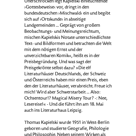
Unerschrocken legt Kapielski einleuchtende
›Gottesbeweise‹ vor, dringt in den
bundesdeutschen ›Mischwald‹ ein und begibt
sich auf ›Ortskunde‹ in abseitige
Landgemeinden … Geprägt von großem
Beobachtungs- und Meinungsreichtum,
mischen Kapielskis Notate unterschiedlichste
Text- und Bildformen und betrachten die Welt
mit dem nötigen Ernst und der
unverzichtbaren Komik«, heißt es in der
Preisbegründung. Und was sagt der
Preisgekrönte selbst dazu? »Die elf
Literaturhäuser Deutschlands, der Schweiz
und Österreichs haben mir einen Preis, eben
den der Literaturhäuser, verabreicht. Freue ich
mich! Wird aber Schwerstarbeit … Also:
Ochsentour!? Magical Misery Tour? -: Nee,
Lesereise!« - Und die führt ihn am 18. Mai
auch ins Literaturhaus Leipzig.
Thomas Kapielski wurde 1951 in West-Berlin
geboren und studierte Geografie, Philologie
und Philosophie. Neben seinem Wirken als