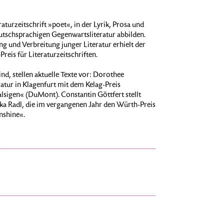
eraturzeitschrift »poet«, in der Lyrik, Prosa und
eutschsprachigen Gegenwartsliteratur abbilden.
ng und Verbreitung junger Literatur erhielt der
eis für Literaturzeitschriften.
nd, stellen aktuelle Texte vor: Dorothee
atur in Klagenfurt mit dem Kelag-Preis
lsigen« (DuMont). Constantin Göttfert stellt
ika Radl, die im vergangenen Jahr den Würth-Preis
unshine«.