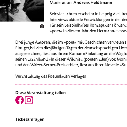
Andreas Heidtmann
Moderation:
Seit vier Jahren erscheint in Leipzig die Lit
Interviews aktuelle Entwicklungen in der d
Für sein beispielhaftes Konzept der Förderu
»poet« in diesem Jahr den Hermann-Hesse-Pr
Drei junge Autoren, die im »poet« mit Geschichten vertreten si
Elmiger,bei den diesjährigen Tagen der deutschsprachigen Liter
ausgezeichnet, liest aus ihrem Roman »Einladung an die Wagha
seinen Erzählband »In dieser Wildnis« (poetenladen) vor. Mon
und den Walter-Serner-Preis erhielt, liest aus ihrer Novelle »S
Veranstaltung des Poetenladen Verlages
Diese Veranstaltung teilen
Ticketanfragen