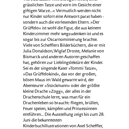
grässlichen Tatze und vorn im Gesicht einer
giftigen Warze…« Vermutlich werden nicht
nur Kinder sofort eine Antwort parat haben -
sondern auch die vorlesenden Eltern. »Der
Grüffelo« ist wohl die Figur, die aus keinem
Kinderzimmer mehr wegzudenken ist und es
sogar bis zur Oscarnominierung brachte.
Viele von Schefflers Bilderbüchern, die er mit
Julia Donaldson,Wiglaf Droste, Melanie von
Bismarck und anderen Autoren geschaffen
hat, gehören zur Lieblingslektüre der Kinder.
Sei es der singende Kater »Tommi Tatze«,
»Das Grüffelokind«, das vor der großen,
bösen Maus im Wald gewarnt wird, der
Abenteurer »Stockmann« oder der größte
kleine Drache »Zogg«, der alles in der
Drachenschule lernt, was man für ein
Drachenleben so braucht: fliegen, brüllen,
Feuer speien, kämpfen und Prinzessinnen
entführen… Die Ausstellung zeigt bis zum 28.
Juni die bekanntesten
Kinderbuchillustrationen von Axel Scheffler,