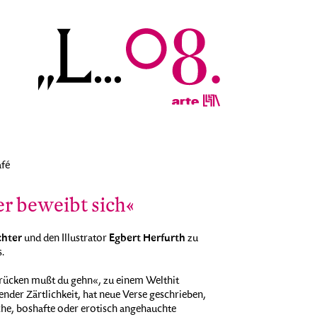
afé
er beweibt sich«
chter
Egbert Herfurth
und den Illustrator
zu
.
Brücken mußt du gehn«, zu einem Welthit
nder Zärtlichkeit, hat neue Verse geschrieben,
iche, boshafte oder erotisch angehauchte