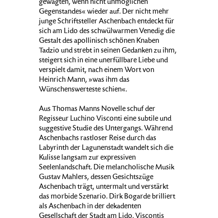
gewagten, wenn nicht unmöglichen
Gegenstandes« wieder auf. Der nicht mehr
junge Schriftsteller Aschenbach entdeckt für
sich am Lido des schwülwarmen Venedig die
Gestalt des apollinisch schönen Knaben
Tadzio und strebt in seinen Gedanken zu ihm,
steigert sich in eine unerfüllbare Liebe und
verspielt damit, nach einem Wort von
Heinrich Mann, »was ihm das
Wünschenswerteste schien«.
Aus Thomas Manns Novelle schuf der
Regisseur Luchino Visconti eine subtile und
suggestive Studie des Untergangs. Während
Aschenbachs rastloser Reise durch das
Labyrinth der Lagunenstadt wandelt sich die
Kulisse langsam zur expressiven
Seelenlandschaft. Die melancholische Musik
Gustav Mahlers, dessen Gesichtszüge
Aschenbach trägt, untermalt und verstärkt
das morbide Szenario. Dirk Bogarde brilliert
als Aschenbach in der dekadenten
Gesellschaft der Stadt am Lido. Viscontis