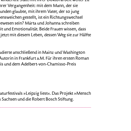
kinderlos. Statt mit ihrer Doktorarbeit weiter zu
rer Vergangenheit: mit dem Mann, der sie
unden glaubte, mit ihrem Vater, der so jung
bensweichen gestellt, ist ein Richtungswechsel
 gewesen sein? Márta und Johanna schreiben
it und Emotionalität. Beide Frauen wissen, dass
jetzt mit diesem Leben, dessen Weg sie zur Hälfte
tudierte anschließend in Mainz und Washington
ls Autorin in Frankfurt a.M. Für ihren ersten Roman
eis und dem Adelbert-von-Chamisso-Preis
turfestivals »Leipzig liest«. Das Projekt »Mensch
es Sachsen und die Robert Bosch Stiftung.