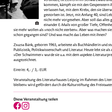
verbindet, ist Lehrerin im Schwarzwald und 
kommen, kämpft sie mit den Gespenstern ih
verlassen hat, mit dem Krebs, den sie überw
gestorben ist. Jetzt, mit Anfang 40, sind Le
nicht mehr vorgesehen. Aber soll das alles
einander E-Mails von großer Tiefe, Offenhe
sie mehr wollen als »noch nicht sterben«. Aber was machen sie 
schon gegangen sind? Und was macht das Leben mit ihnen?
Zsuzsa Bánk, geboren 1965, arbeitete als Buchhändlerin und s
Publizistik, Politikwissenschaft und Literatur. Heute lebt sie a
»Der Schwimmer« wurde sie u.a. mit dem aspekte-Literaturpr
ausgezeichnet.
Eintritt: 4,- / 3,- EUR
Veranstaltung des Literaturhauses Leipzig im Rahmen des Litera
bleiben« wird gefördert durch die Kulturstiftung des Freistaat
Diese Veranstaltung teilen