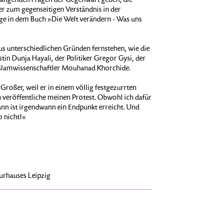
rängenden Fragen der Gegenwart geben, die
 er zum gegenseitigen Verständnis in der
äge in dem Buch »Die Welt verändern - Was uns
s unterschiedlichen Gründen fernstehen, wie die
tin Dunja Hayali, der Politiker Gregor Gysi, der
Islamwissenschaftler Mouhanad Khorchide.
Großer, weil er in einem völlig festgezurrten
h veröffentliche meinen Protest. Obwohl ich dafür
ann ist irgendwann ein Endpunkt erreicht. Und
o nicht!«
turhauses Leipzig