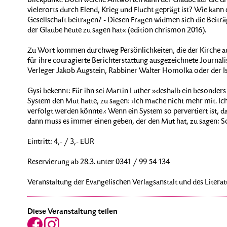
Blickpunkt. Doch welche Antworten kann der Glaube auf die d
vielerorts durch Elend, Krieg und Flucht geprägt ist? Wie kann
Gesellschaft beitragen? - Diesen Fragen widmen sich die Beitr
der Glaube heute zu sagen hat« (edition chrismon 2016).
Zu Wort kommen durchweg Persönlichkeiten, die der Kirche au
für ihre couragierte Berichterstattung ausgezeichnete Journalis
Verleger Jakob Augstein, Rabbiner Walter Homolka oder der 
Gysi bekennt: Für ihn sei Martin Luther »deshalb ein besonders 
System den Mut hatte, zu sagen: ›Ich mache nicht mehr mit. Ic
verfolgt werden könnte.‹ Wenn ein System so pervertiert ist, d
dann muss es immer einen geben, der den Mut hat, zu sagen: S
Eintritt: 4,- / 3,- EUR
Reservierung ab 28.3. unter 0341 / 99 54 134
Veranstaltung der Evangelischen Verlagsanstalt und des Litera
Diese Veranstaltung teilen