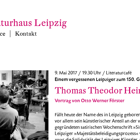
aturhaus Leipzig
ce
Kontakt
9. Mai 2017 / 19.30 Uhr / Literaturcafé
Einem vergessenen Leipziger zum 150. G
Thomas Theodor Hei
Vortrag von Otto Werner Förster
Fällt heute der Name des in Leipzig gebor
vor allem sein künstlerischer Anteil an de
gegründeten satirischen Wochenschrift »Sim
Leipziger »Majestätsbeleidigungsprozess« w