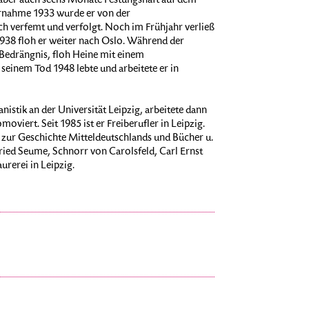
, aber auch sechs Monate Festungshaft auf dem
rnahme 1933 wurde er von der
ch verfemt und verfolgt. Noch im Frühjahr verließ
938 floh er weiter nach Oslo. Während der
Bedrängnis, floh Heine mit einem
seinem Tod 1948 lebte und arbeitete er in
istik an der Universität Leipzig, arbeitete dann
oviert. Seit 1985 ist er Freiberufler in Leipzig.
s zur Geschichte Mitteldeutschlands und Bücher u.
ried Seume, Schnorr von Carolsfeld, Carl Ernst
rerei in Leipzig.