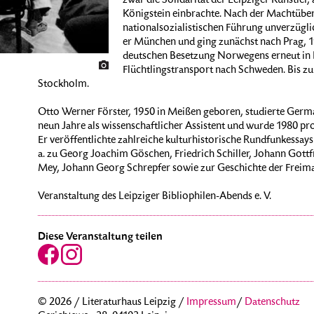
zwar die Solidarität der Leipziger Künstler
Königstein einbrachte. Nach der Machtübe
nationalsozialistischen Führung unverzügli
er München und ging zunächst nach Prag, 1
deutschen Besetzung Norwegens erneut in 
Flüchtlingstransport nach Schweden. Bis zu 
Stockholm.
Otto Werner Förster, 1950 in Meißen geboren, studierte German
neun Jahre als wissenschaftlicher Assistent und wurde 1980 prom
Er veröffentlichte zahlreiche kulturhistorische Rundfunkessay
a. zu Georg Joachim Göschen, Friedrich Schiller, Johann Gottf
Mey, Johann Georg Schrepfer sowie zur Geschichte der Freimau
Veranstaltung des Leipziger Bibliophilen-Abends e. V.
Diese Veranstaltung teilen
© 2026 / Literaturhaus Leipzig /
Impressum
/
Datenschutz