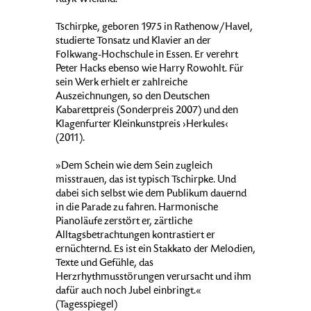
Rayk Wieland.
Tschirpke, geboren 1975 in Rathenow/Havel,
studierte Tonsatz und Klavier an der
Folkwang-Hochschule in Essen. Er verehrt
Peter Hacks ebenso wie Harry Rowohlt. Für
sein Werk erhielt er zahlreiche
Auszeichnungen, so den Deutschen
Kabarettpreis (Sonderpreis 2007) und den
Klagenfurter Kleinkunstpreis ›Herkules‹
(2011).
»Dem Schein wie dem Sein zugleich
misstrauen, das ist typisch Tschirpke. Und
dabei sich selbst wie dem Publikum dauernd
in die Parade zu fahren. Harmonische
Pianoläufe zerstört er, zärtliche
Alltagsbetrachtungen kontrastiert er
ernüchternd. Es ist ein Stakkato der Melodien,
Texte und Gefühle, das
Herzrhythmusstörungen verursacht und ihm
dafür auch noch Jubel einbringt.«
(Tagesspiegel)