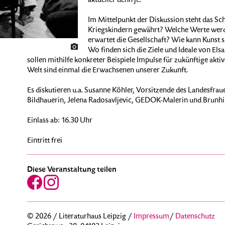
aktueller denn je.
Im Mittelpunkt der Diskussion steht das Sch
Kriegskindern gewährt? Welche Werte werd
erwartet die Gesellschaft? Wie kann Kunst 
Wo finden sich die Ziele und Ideale von Els
sollen mithilfe konkreter Beispiele Impulse für zukünftige aktiv
Welt sind einmal die Erwachsenen unserer Zukunft.
Es diskutieren u.a. Susanne Köhler, Vorsitzende des Landesfr
Bildhauerin, Jelena Radosavljevic, GEDOK-Malerin und Brunhil
Einlass ab: 16.30 Uhr
Eintritt frei
Diese Veranstaltung teilen
© 2026 / Literaturhaus Leipzig /
Impressum
/
Datenschutz