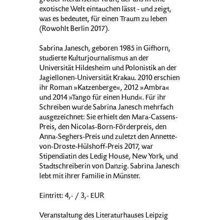
großer literarischer Kraft, der uns in eine
exotische Welt eintauchen lässt - und zeigt,
was es bedeutet, für einen Traum zu leben
(Rowohlt Berlin 2017).
Sabrina Janesch, geboren 1985 in Gifhorn,
studierte Kulturjournalismus an der
Universität Hildesheim und Polonistik an der
Jagiellonen-Universität Krakau. 2010 erschien
ihr Roman »Katzenberge«, 2012 »Ambra«
und 2014 »Tango für einen Hund«. Für ihr
Schreiben wurde Sabrina Janesch mehrfach
ausgezeichnet: Sie erhielt den Mara-Cassens-
Preis, den Nicolas-Born-Förderpreis, den
Anna-Seghers-Preis und zuletzt den Annette-
von-Droste-Hülshoff-Preis 2017, war
Stipendiatin des Ledig House, New York, und
Stadtschreiberin von Danzig. Sabrina Janesch
lebt mit ihrer Familie in Münster.
Eintritt: 4,- / 3,- EUR
Veranstaltung des Literaturhauses Leipzig