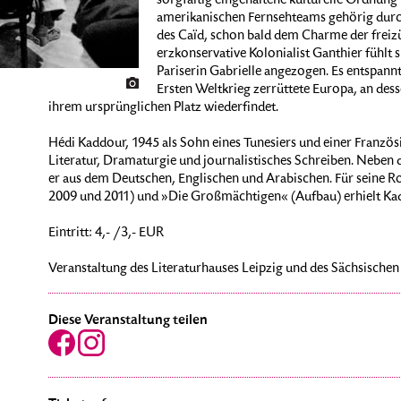
sorgfältig eingehaltene kulturelle Ordnung 
amerikanischen Fernsehteams gehörig durch
des Caïd, schon bald dem Charme der freiz
erzkonservative Kolonialist Ganthier fühlt 
Pariserin Gabrielle angezogen. Es entspannt
Ersten Weltkrieg zerrüttete Europa, an desse
ihrem ursprünglichen Platz wiederfindet.
Hédi Kaddour, 1945 als Sohn eines Tunesiers und einer Französi
Literatur, Dramaturgie und journalistisches Schreiben. Neben d
er aus dem Deutschen, Englischen und Arabischen. Für seine 
2009 und 2011) und »Die Großmächtigen« (Aufbau) erhielt Kad
Eintritt: 4,- /3,- EUR
Veranstaltung des Literaturhauses Leipzig und des Sächsischen
Diese Veranstaltung teilen