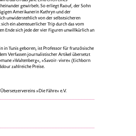
wird durch das jähe Eintreffen eines
einander gewirbelt. So erliegt Raouf, der Sohn
ügigen Amerikanerin Kathryn und der
sich unwiderstehlich von der selbstsicheren
 sich ein abenteuerlicher Trip durch das vom
n Ende sich jede der vier Figuren unwillkürlich an
n in Tunis geboren, ist Professor für französische
em Verfassen journalistischer Artikel übersetzt
Romane »Waltenberg«, »Savoir- vivre« (Eichborn
dour zahlreiche Preise.
 Übersetzervereins »Die Fähre« e.V.