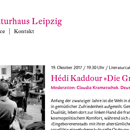
aturhaus Leipzig
ce
Kontakt
19. Oktober 2017 / 19.30 Uhr / Literaturca
Hédi Kaddour »Die G
Moderation: Claudia Kramatschek. Deut
Anfang der zwanziger Jahre ist die Welt in
in gemütlicher Zufriedenheit aufgeteilt. G
Dualität, leben dort zur linken Hand die fr
kosmopolitischem Komfort, während sich au
›Eingeborenenstadt‹ mit ihrer altertümlic