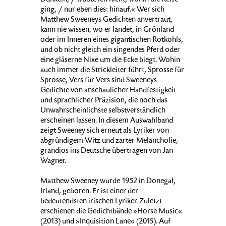
Dunkeln, / wußte ich nicht, wohin die Reise
ging, / nur eben dies: hinauf.« Wer sich
Matthew Sweeneys Gedichten anvertraut,
kann nie wissen, wo er landet, in Grönland
oder im Inneren eines gigantischen Rotkohls,
und ob nicht gleich ein singendes Pferd oder
eine gläserne Nixe um die Ecke biegt. Wohin
auch immer die Strickleiter führt, Sprosse für
Sprosse, Vers für Vers sind Sweeneys
Gedichte von anschaulicher Handfestigkeit
und sprachlicher Präzision, die noch das
Unwahrscheinlichste selbstverständlich
erscheinen lassen. In diesem Auswahlband
zeigt Sweeney sich erneut als Lyriker von
abgründigem Witz und zarter Melancholie,
grandios ins Deutsche übertragen von Jan
Wagner.
Matthew Sweeney wurde 1952 in Donegal,
Irland, geboren. Er ist einer der
bedeutendsten irischen Lyriker. Zuletzt
erschienen die Gedichtbände »Horse Music«
(2013) und »Inquisition Lane« (2015). Auf