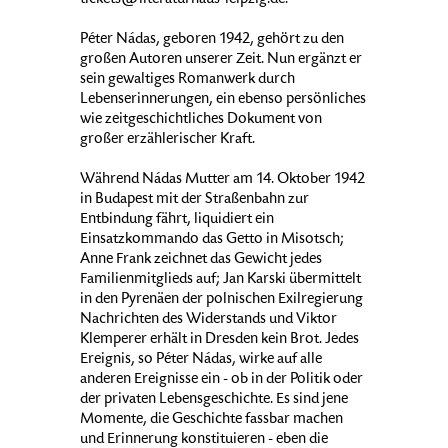
tickets@literaturhaus-leipzig.de.
Péter Nádas, geboren 1942, gehört zu den
großen Autoren unserer Zeit. Nun ergänzt er
sein gewaltiges Romanwerk durch
Lebenserinnerungen, ein ebenso persönliches
wie zeitgeschichtliches Dokument von
großer erzählerischer Kraft.
Während Nádas Mutter am 14. Oktober 1942
in Budapest mit der Straßenbahn zur
Entbindung fährt, liquidiert ein
Einsatzkommando das Getto in Misotsch;
Anne Frank zeichnet das Gewicht jedes
Familienmitglieds auf; Jan Karski übermittelt
in den Pyrenäen der polnischen Exilregierung
Nachrichten des Widerstands und Viktor
Klemperer erhält in Dresden kein Brot. Jedes
Ereignis, so Péter Nádas, wirke auf alle
anderen Ereignisse ein - ob in der Politik oder
der privaten Lebensgeschichte. Es sind jene
Momente, die Geschichte fassbar machen
und Erinnerung konstituieren - eben die