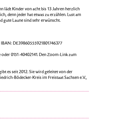
n lädt Kinder von acht bis 13 Jahren herzlich
ich, denn jeder hat etwas zu erzählen. Lust am
d gute Laune sind sehr erwünscht.
hn, IBAN: DE39860555921801746377
 oder 0151-40402141. Den Zoom-Link zum
bt es seit 2012. Sie wird geleitet von der
edrich-Bödecker-Kreis im Freistaat Sachsen e.V.,