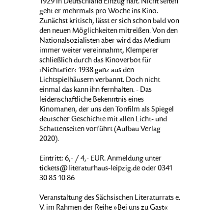
1929 in Deutschland Einzug hält. Nicht selten
geht er mehrmals pro Woche ins Kino.
Zunächst kritisch, lässt er sich schon bald von
den neuen Möglichkeiten mitreißen. Von den
Nationalsozialisten aber wird das Medium
immer weiter vereinnahmt, Klemperer
schließlich durch das Kinoverbot für
›Nichtarier‹ 1938 ganz aus den
Lichtspielhäusern verbannt. Doch nicht
einmal das kann ihn fernhalten. - Das
leidenschaftliche Bekenntnis eines
Kinomanen, der uns den Tonfilm als Spiegel
deutscher Geschichte mit allen Licht- und
Schattenseiten vorführt (Aufbau Verlag
2020).
Eintritt: 6,- / 4,- EUR. Anmeldung unter
tickets@literaturhaus-leipzig.de oder 0341
30 85 10 86
Veranstaltung des Sächsischen Literaturrats e.
V. im Rahmen der Reihe »Bei uns zu Gast«