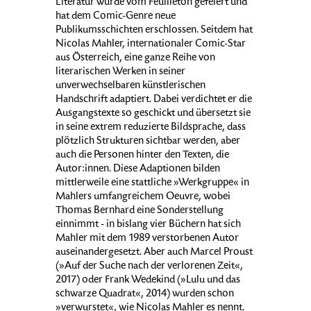
Literatur wurde vom Feuilleton gefeiert und
hat dem Comic-Genre neue
Publikumsschichten erschlossen. Seitdem hat
Nicolas Mahler, internationaler Comic-Star
aus Österreich, eine ganze Reihe von
literarischen Werken in seiner
unverwechselbaren künstlerischen
Handschrift adaptiert. Dabei verdichtet er die
Ausgangstexte so geschickt und übersetzt sie
in seine extrem reduzierte Bildsprache, dass
plötzlich Strukturen sichtbar werden, aber
auch die Personen hinter den Texten, die
Autor:innen. Diese Adaptionen bilden
mittlerweile eine stattliche »Werkgruppe« in
Mahlers umfangreichem Oeuvre, wobei
Thomas Bernhard eine Sonderstellung
einnimmt - in bislang vier Büchern hat sich
Mahler mit dem 1989 verstorbenen Autor
auseinandergesetzt. Aber auch Marcel Proust
(»Auf der Suche nach der verlorenen Zeit«,
2017) oder Frank Wedekind (»Lulu und das
schwarze Quadrat«, 2014) wurden schon
»verwurstet«, wie Nicolas Mahler es nennt.