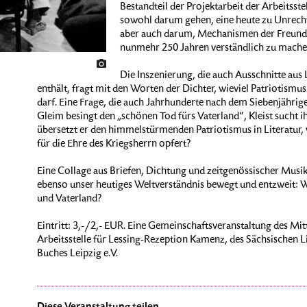
Bestandteil der Projektarbeit der Arbeitsst
sowohl darum gehen, eine heute zu Unrecht
aber auch darum, Mechanismen der Freundsc
nunmehr 250 Jahren verständlich zu mache
Die Inszenierung, die auch Ausschnitte au
enthält, fragt mit den Worten der Dichter, wieviel Patriotismu
darf. Eine Frage, die auch Jahrhunderte nach dem Siebenjährigen
Gleim besingt den „schönen Tod fürs Vaterland“, Kleist sucht 
übersetzt er den himmelstürmenden Patriotismus in Literatur, 
für die Ehre des Kriegsherrn opfert?
Eine Collage aus Briefen, Dichtung und zeitgenössischer Musik 
ebenso unser heutiges Weltverständnis bewegt und entzweit: 
und Vaterland?
Eintritt: 3,-/2,- EUR. Eine Gemeinschaftsveranstaltung des Mit
Arbeitsstelle für Lessing-Rezeption Kamenz, des Sächsischen L
Buches Leipzig e.V.