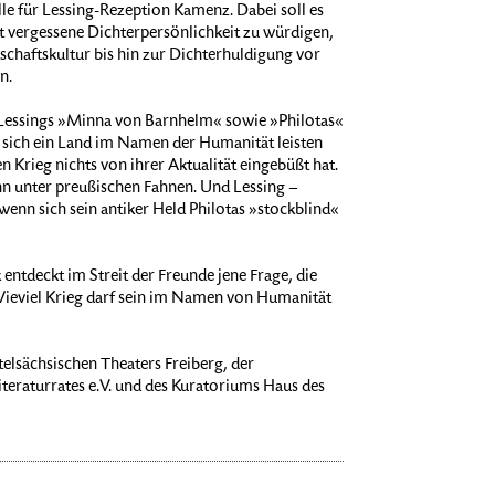
elle für Lessing-Rezeption Kamenz. Dabei soll es
 vergessene Dichterpersönlichkeit zu würdigen,
haftskultur bis hin zur Dichterhuldigung vor
n.
s Lessings »Minna von Barnhelm« sowie »Philotas«
s sich ein Land im Namen der Humanität leisten
 Krieg nichts von ihrer Aktualität eingebüßt hat.
ihn unter preußischen Fahnen. Und Lessing –
wenn sich sein antiker Held Philotas »stockblind«
entdeckt im Streit der Freunde jene Frage, die
Wieviel Krieg darf sein im Namen von Humanität
telsächsischen Theaters Freiberg, der
iteraturrates e.V. und des Kuratoriums Haus des