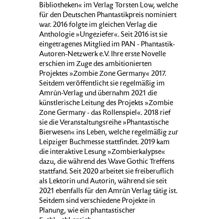
Bibliotheken« im Verlag Torsten Low, welche
für den Deutschen Phantastikpreis nominiert
war. 2016 folgte im gleichen Verlag die
Anthologie »Ungeziefer«. Seit 2016 ist sie
eingetragenes Mitglied im PAN - Phantastik-
Autoren-Netzwerk e.V. Ihre erste Novelle
erschien im Zuge des ambitionierten
Projektes »Zombie Zone Germany« 2017.
Seitdem veröffentlicht sie regelmäßig im
Amrûn-Verlag und übernahm 2021 die
künstlerische Leitung des Projekts »Zombie
Zone Germany - das Rollenspiel«. 2018 rief
sie die Veranstaltungsreihe »Phantastische
Bierwesen« ins Leben, welche regelmäßig zur
Leipziger Buchmesse stattfindet. 2019 kam
die interaktive Lesung »Zombierkalypse«
dazu, die während des Wave Gothic Treffens
stattfand. Seit 2020 arbeitet sie freiberuflich
als Lektorin und Autorin, während sie seit
2021 ebenfalls für den Amrûn Verlag tätig ist.
Seitdem sind verschiedene Projekte in
Planung, wie ein phantastischer