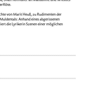
a, Silas Hofmüller an Mandoline und Whistles
rflöte.
chte von Marit Heuß, zu Rudimenten der
 Muldentals: Anhand eines abgerissenen
giert die Lyrikerin Szenen einer möglichen