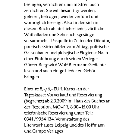
besingen, verdichten und im Streit auch
zerdichten. Sie will besänftigt werden,
gefeiert, betrogen, wieder verführt und
womöglich beseligt. Also finden sich in
diesem Buch rabiate Liebeslieder, zärtliche
Wutballaden und Sehnsuchtsgesänge
versammelt – Pasquille in Zeiten der Diktatur,
poetische Sittenbilder vom Alltag, politische
Gassenhauer und plebejische Elegien.« Nach
einer Einführung durch seinen Verleger
Günter Berg wird Wolf Biermann Gedichte
lesen und auch einige Lieder zu Gehör
bringen.
Eintritt: 8,-/6,- EUR. Karten an der
Tageskasse; Vorverkauf und Reservierung
(begrenzt) ab 2.3.2009 im Haus des Buches an
der Rezeption, MO–FR, 8.00–15.00 Uhr;
telefonische Reservierung unter Tel.:
0341/9954 134. Veranstaltung des
Literaturhauses Leipzig und des Hoffmann
und Campe Verlages