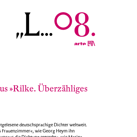
 aus »Rilke. Überzähliges
stgelesene deutschsprachige Dichter weltweit.
s Frauenzimmer«, wie Georg Heym ihn