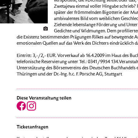
verspottete, die »Dichtung selbst oder das
Zwetajewa einmal voller Hingabe schrieb? 
später der frömmelnden Bigotterie der Mutte
ambivalentes Bild vom weiblichen Geschlech
Ziehende lebenslange Förderung und Unters
Gedichte und Widmungen. Dem profilierten Pu
die Existenz bestimmenden Prägungen Rilkes auf bewegende Art
emotionalen Quellen auf das Werk des Dichters eindrücklich da
Eintritt: 3,-/2,- EUR. Vorverkauf ab 16.4.2009 im Haus des Bu
telefonische Reservierung unter Tel.: 0341/9954 134.Veranstalt
Unterstützung des Börsenvereins des Deutschen Buchhandels e
Thüringen und der Dr.-Ing. h.c. F. Porsche AG, Stuttgart
Diese Veranstaltung teilen
Ticketanfragen