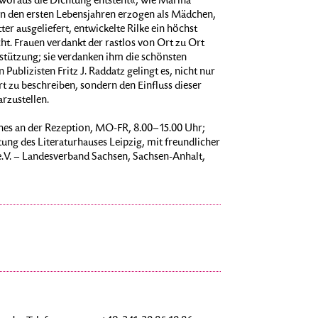
, woraus die Dichtung entsteht«, wie Marina
In den ersten Lebensjahren erzogen als Mädchen,
r ausgeliefert, entwickelte Rilke ein höchst
t. Frauen verdankt der rastlos von Ort zu Ort
tützung; sie verdanken ihm die schönsten
blizisten Fritz J. Raddatz gelingt es, nicht nur
 zu beschreiben, sondern den Einfluss dieser
rzustellen.
ches an der Rezeption, MO-FR, 8.00–15.00 Uhr;
ung des Literaturhauses Leipzig, mit freundlicher
.V. – Landesverband Sachsen, Sachsen-Anhalt,