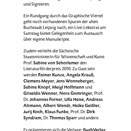
und Signieren.
Ein Rundgang durch das Graphische Viertel
geht noch vorhandenen Spuren der alten
Buchstadt Leipzig nach, ein Live-Lektorat am
Samstag bietet Gelegenheit zum Austausch
über eigene Manuskripte.
Zudem verleiht die Sächsische
Staatsministerin für Wissenschaft und Kunst
Sabine von Schorlemer
Prof.
den
Literaturförderpreis 2010. Zu Gast sein
Reiner Kunze
Angela Krauß
werden
,
,
Clemens Meyer
Jens Wonneberger
,
,
Sabine Knopf
Meigl Hoffmann
,
und
Griseldis Wenner
Nora Gomringer
,
, Prof.
Johannes Forner
Ulla Heise
Andreas
Dr.
,
,
Altmann
Albert Wendt
Heike Geißler
,
,
,
Jurij Koch
Klaus Funke
Dirk
,
, Prof. Dr.
Syndram
Thomas Sparr
, Dr.
und andere.
BuchVerlag
Es präsentieren sich die Verlage: