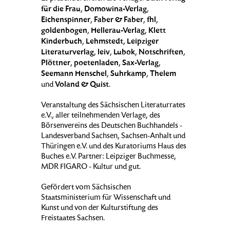
für die Frau
Domowina-Verlag
,
,
Eichenspinner
Faber & Faber
fhl
,
,
,
goldenbogen
Hellerau-Verlag
Klett
,
,
Kinderbuch
Lehmstedt
Leipziger
,
,
Literaturverlag
leiv
Lubok
Notschriften
,
,
,
,
Plöttner
poetenladen
Sax-Verlag
,
,
,
Seemann Henschel
Suhrkamp
Thelem
,
,
Voland & Quist
und
.
Veranstaltung des Sächsischen Literaturrates
e.V., aller teilnehmenden Verlage, des
Börsenvereins des Deutschen Buchhandels -
Landesverband Sachsen, Sachsen-Anhalt und
Thüringen e.V. und des Kuratoriums Haus des
Buches e.V. Partner: Leipziger Buchmesse,
MDR FIGARO - Kultur und gut.
Gefördert vom Sächsischen
Staatsministerium für Wissenschaft und
Kunst und von der Kulturstiftung des
Freistaates Sachsen.